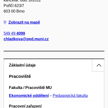
kancelář: bud. B/2012
Poříčí 623/7
603 00 Brno
Zobrazit na mapě
549 49
4099
chladkova@ped.muni.cz
Základní údaje
Pracoviště
Fakulta / Pracoviště MU
Ekonomické oddělení
–
Pedagogická fakulta
Pracovní zařazení