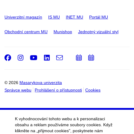
Univerzitní magazín
IS MU
INET MU
Portál MU
Obchodní centrum MU
Munishop
Jednotný vizuální styl
Facebook
Instagram
Youtube
LinkedIn
e-
Přidat
Přidat
Email
mail
do
do
kalendáře
kalendáře
© 2026
Masarykova univerzita
Správce webu
Prohlášení o přístupnosti
Cookies
K vyhodnocování tohoto webu a k personalizaci
obsahu a reklam používáme soubory cookies. Když
klikněte na „přijmout cookies", poskytnete nám