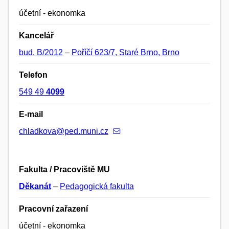
účetní - ekonomka
Kancelář
bud. B/2012
–
Poříčí 623/7, Staré Brno, Brno
Telefon
549 49
4099
E-mail
chladkova@ped.muni.cz
Fakulta / Pracoviště MU
Děkanát
–
Pedagogická fakulta
Pracovní zařazení
účetní - ekonomka