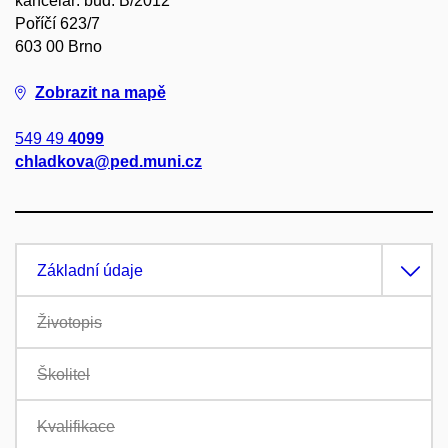
kancelář: bud. B/2012
Poříčí 623/7
603 00 Brno
Zobrazit na mapě
549 49
4099
chladkova@ped.muni.cz
Základní údaje
Životopis
Školitel
Kvalifikace