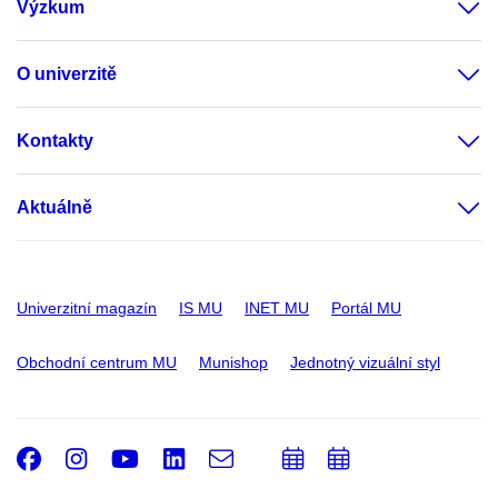
Výzkum
O univerzitě
Kontakty
Aktuálně
Univerzitní magazín
IS MU
INET MU
Portál MU
Obchodní centrum MU
Munishop
Jednotný vizuální styl
Facebook
Instagram
Youtube
LinkedIn
e-
Přidat
Přidat
Email
mail
do
do