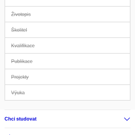
Životopis
Školitel
Kvalifikace
Publikace
Projekty
Výuka
Chci studovat