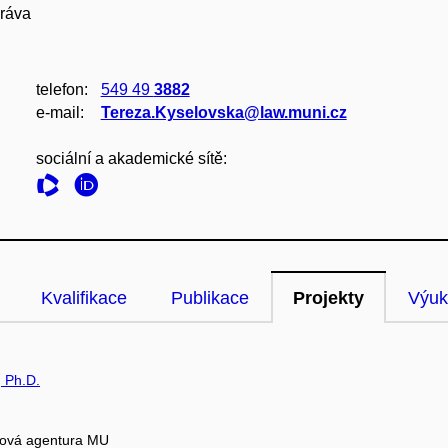
práva
telefon:
549 49
3882
e‑mail:
Tereza.Kyselovska@law.muni.cz
sociální a akademické sítě:
Kvalifikace
Publikace
Projekty
Výuk
, Ph.D.
tová agentura MU