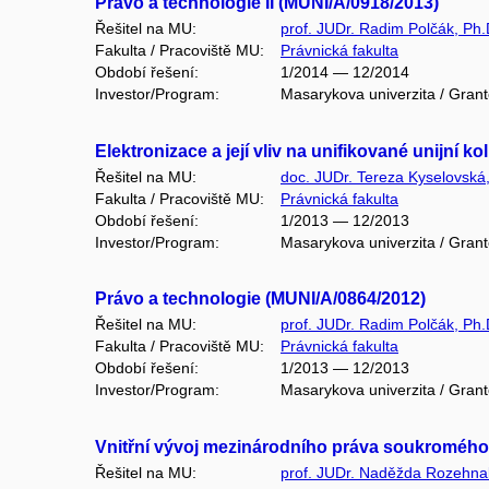
Právo a technologie II (MUNI/A/0918/2013)
Řešitel na MU:
prof. JUDr. Radim Polčák, Ph.
Fakulta / Pracoviště MU:
Právnická fakulta
Období řešení:
1/2014 — 12/2014
Investor/Program:
Masarykova univerzita / Gran
Elektronizace a její vliv na unifikované unijn
Řešitel na MU:
doc. JUDr. Tereza Kyselovská
Fakulta / Pracoviště MU:
Právnická fakulta
Období řešení:
1/2013 — 12/2013
Investor/Program:
Masarykova univerzita / Gran
Právo a technologie (MUNI/A/0864/2012)
Řešitel na MU:
prof. JUDr. Radim Polčák, Ph.
Fakulta / Pracoviště MU:
Právnická fakulta
Období řešení:
1/2013 — 12/2013
Investor/Program:
Masarykova univerzita / Gran
Vnitřní vývoj mezinárodního práva soukromého 
Řešitel na MU:
prof. JUDr. Naděžda Rozehna