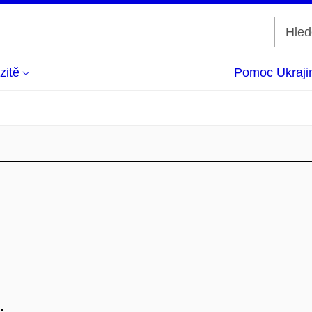
zitě
Pomoc Ukraji
.