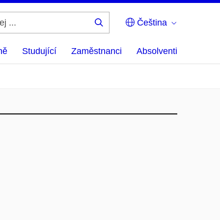
Čeština
Hledej
...
ně
Studující
Zaměstnanci
Absolventi