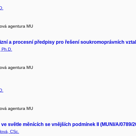
D.
tová agentura MU
í kolizní a procesní předpisy pro řešení soukromoprávních v
, Ph.D.
tová agentura MU
D.
tová agentura MU
ve světle měnících se vnějších podmínek II (MUNI/A/0789/2
lová, CSc.