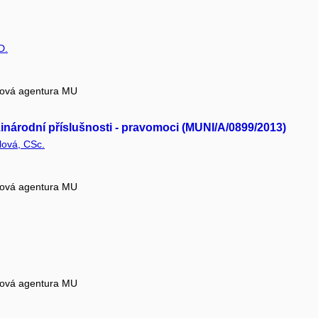
D.
tová agentura MU
inárodní příslušnosti - pravomoci (MUNI/A/0899/2013)
lová, CSc.
tová agentura MU
tová agentura MU