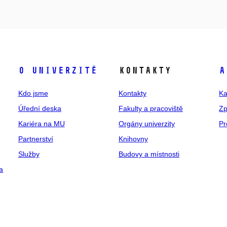
O univerzitě
Kontakty
A
Kdo jsme
Kontakty
Ka
Úřední deska
Fakulty a pracoviště
Zp
Kariéra na MU
Orgány univerzity
Pr
Partnerství
Knihovny
Služby
Budovy a místnosti
a