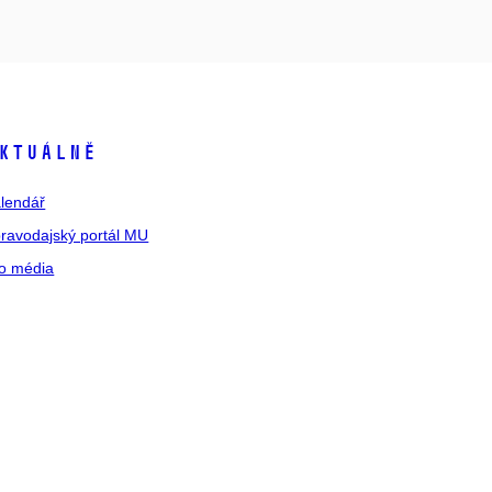
ktuálně
lendář
ravodajský portál MU
o média