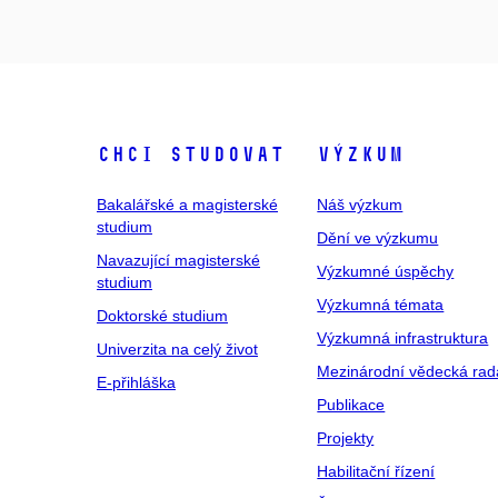
Chci studovat
Výzkum
Bakalářské a magisterské
Náš výzkum
studium
Dění ve výzkumu
Navazující magisterské
Výzkumné úspěchy
studium
Výzkumná témata
Doktorské studium
Výzkumná infrastruktura
Univerzita na celý život
Mezinárodní vědecká rad
E-přihláška
Publikace
Projekty
Habilitační řízení