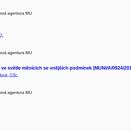
tová agentura MU
D.
tová agentura MU
ve světle měnících se vnějších podmínek (MUNI/A/0924/201
lová, CSc.
tová agentura MU