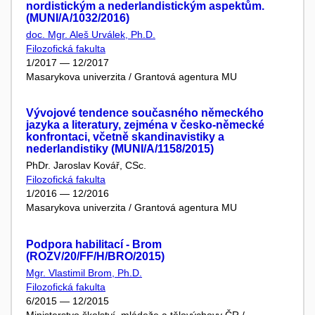
nordistickým a nederlandistickým aspektům.
(MUNI/A/1032/2016)
doc. Mgr. Aleš Urválek, Ph.D.
Filozofická fakulta
1/2017 — 12/2017
Masarykova univerzita / Grantová agentura MU
Vývojové tendence současného německého
jazyka a literatury, zejména v česko-německé
konfrontaci, včetně skandinavistiky a
nederlandistiky (MUNI/A/1158/2015)
PhDr. Jaroslav Kovář, CSc.
Filozofická fakulta
1/2016 — 12/2016
Masarykova univerzita / Grantová agentura MU
Podpora habilitací - Brom
(ROZV/20/FF/H/BRO/2015)
Mgr. Vlastimil Brom, Ph.D.
Filozofická fakulta
6/2015 — 12/2015
Ministerstvo školství, mládeže a tělovýchovy ČR /