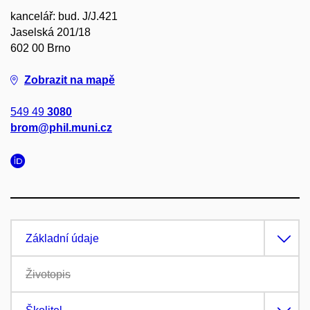
kancelář: bud. J/J.421
Jaselská 201/18
602 00 Brno
Zobrazit na mapě
549 49
3080
brom@phil.muni.cz
Základní údaje
Životopis