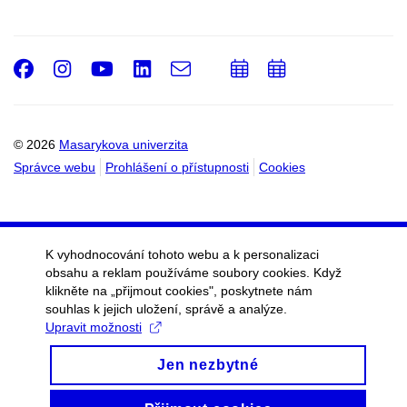
Facebook
Instagram
Youtube
LinkedIn
e-
Přidat
Přidat
Email
mail
do
do
kalendáře
kalendáře
© 2026
Masarykova univerzita
Správce webu
Prohlášení o přístupnosti
Cookies
K vyhodnocování tohoto webu a k personalizaci
obsahu a reklam používáme soubory cookies. Když
klikněte na „přijmout cookies", poskytnete nám
souhlas k jejich uložení, správě a analýze.
Upravit možnosti
Jen nezbytné