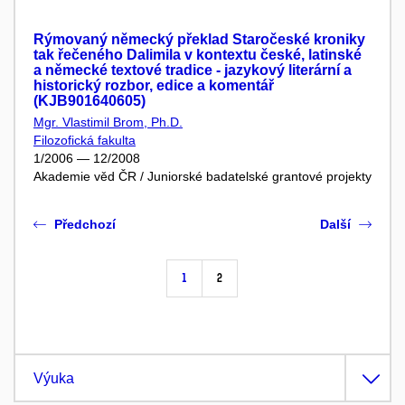
Rýmovaný německý překlad Staročeské kroniky
tak řečeného Dalimila v kontextu české, latinské
a německé textové tradice - jazykový literární a
historický rozbor, edice a komentář
(KJB901640605)
Mgr. Vlastimil Brom, Ph.D.
Filozofická fakulta
1/2006 — 12/2008
Akademie věd ČR / Juniorské badatelské grantové projekty
Předchozí
Další
1
2
Výuka