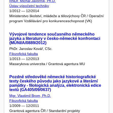
RNDr. Michal Javorník, Ph.D.
Ústav výpočetní techniky
1/2012 — 12/2014
Ministerstvo školství, mládeže a tělovýchovy ČR / Operační
program Vzdělávání pro konkurenceschopnost (VK)
Vývojové tendence současného německého
jazyka a literatury v česko-německé konfrontaci
(MUNI/A/0889/2012)
PhDr. Jaroslav Kovář, CSc.
Filozofická fakulta
1/2013 — 12/2013
Masarykova univerzita / Grantová agentura MU
Pozdně středověké německé historiografické
texty českého původu jako jazykové a literární
památky - filologická analýza, elektronická edice
textů (GA405/09/0637)
Mgr. Vlastimil Brom, Ph.D.
Filozofická fakulta
1/2009 — 12/2011
Grantová agentura ČR / Standardní projekty