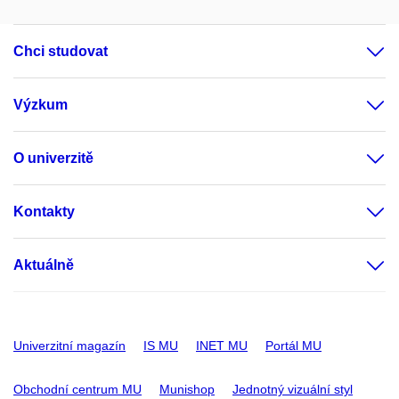
Chci studovat
Výzkum
O univerzitě
Kontakty
Aktuálně
Univerzitní magazín
IS MU
INET MU
Portál MU
Obchodní centrum MU
Munishop
Jednotný vizuální styl