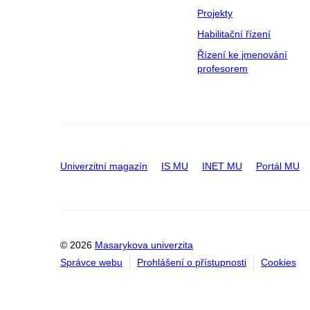
Projekty
Habilitační řízení
Řízení ke jmenování
profesorem
Univerzitní magazín
IS MU
INET MU
Portál MU
© 2026
Masarykova univerzita
Správce webu
Prohlášení o přístupnosti
Cookies