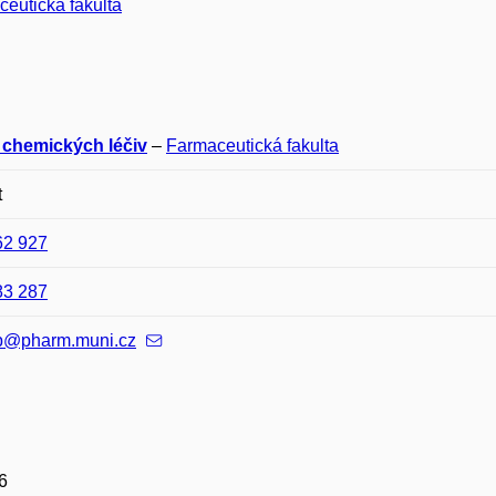
eutická fakulta
 chemických léčiv
–
Farmaceutická fakulta
t
62 927
83 287
p@pharm.muni.cz
6