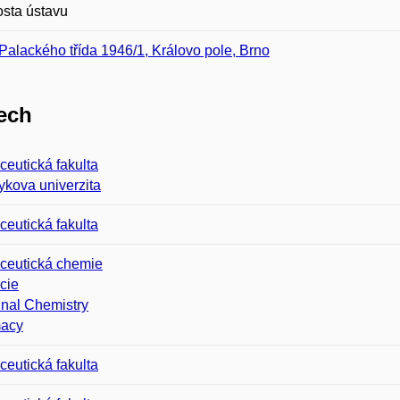
sta ústavu
Palackého třída 1946/1, Královo pole, Brno
ech
eutická fakulta
kova univerzita
eutická fakulta
ceutická chemie
cie
nal Chemistry
acy
eutická fakulta