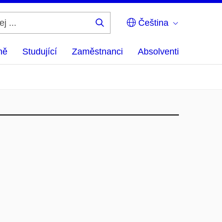
Čeština
Hledej
...
ně
Studující
Zaměstnanci
Absolventi