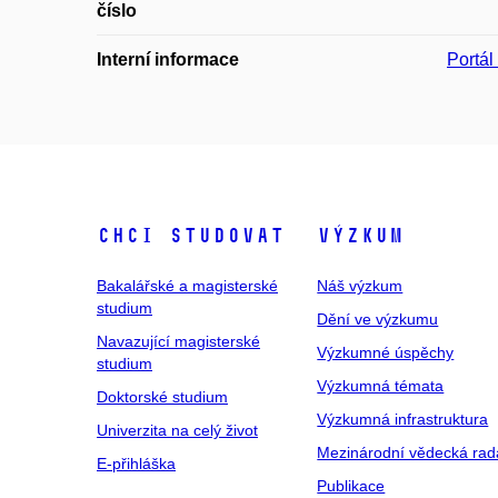
číslo
Interní informace
Portá
Chci studovat
Výzkum
Bakalářské a magisterské
Náš výzkum
studium
Dění ve výzkumu
Navazující magisterské
Výzkumné úspěchy
studium
Výzkumná témata
Doktorské studium
Výzkumná infrastruktura
Univerzita na celý život
Mezinárodní vědecká rad
E-přihláška
Publikace