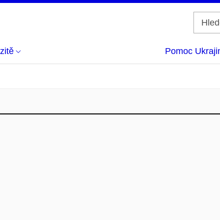
zitě
Pomoc Ukraji