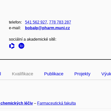
telefon:
541 562 927
,
778 783 287
e‑mail:
bobalp@pharm.muni.cz
sociální a akademické sítě:
l
Kvalifikace
Publikace
Projekty
Výu
 chemických léčiv
–
Farmaceutická fakulta