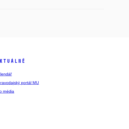
ktuálně
lendář
ravodajský portál MU
o média