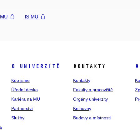
l MU
IS MU
O univerzitě
Kontakty
A
Kdo jsme
Kontakty
Ka
Úřední deska
Fakulty a pracoviště
Zp
Kariéra na MU
Orgány univerzity
Pr
Partnerství
Knihovny
Služby
Budovy a místnosti
a