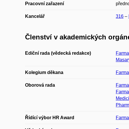
Pracovní zařazení
předno
Kancelář
316
–
Členství v akademických orgán
Ediční rada (vědecká redakce)
Farmac
Masary
Kolegium děkana
Farmac
Oborová rada
Farma
Farma
Medici
Pharm
Řídící výbor HR Award
Farmac