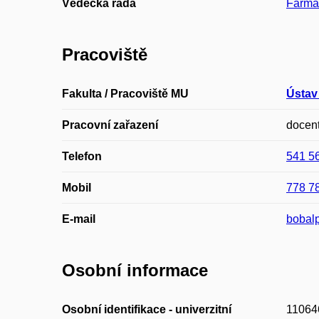
Vědecká rada
Farmac
Pracoviště
Fakulta / Pracoviště MU
Ústav
Pracovní zařazení
docen
Telefon
541 5
Mobil
778 7
E-mail
bobal
Osobní informace
Osobní identifikace - univerzitní
11064