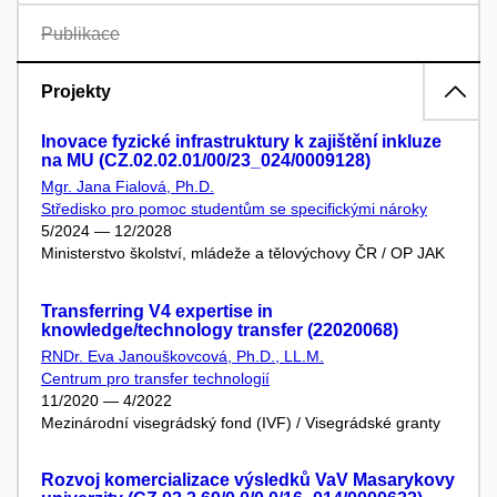
Publikace
Projekty
Inovace fyzické infrastruktury k zajištění inkluze
na MU (CZ.02.02.01/00/23_024/0009128)
Mgr. Jana Fialová, Ph.D.
Středisko pro pomoc studentům se specifickými nároky
5/2024 — 12/2028
Ministerstvo školství, mládeže a tělovýchovy ČR / OP JAK
Transferring V4 expertise in
knowledge/technology transfer (22020068)
RNDr. Eva Janouškovcová, Ph.D., LL.M.
Centrum pro transfer technologií
11/2020 — 4/2022
Mezinárodní visegrádský fond (IVF) / Visegrádské granty
Rozvoj komercializace výsledků VaV Masarykovy