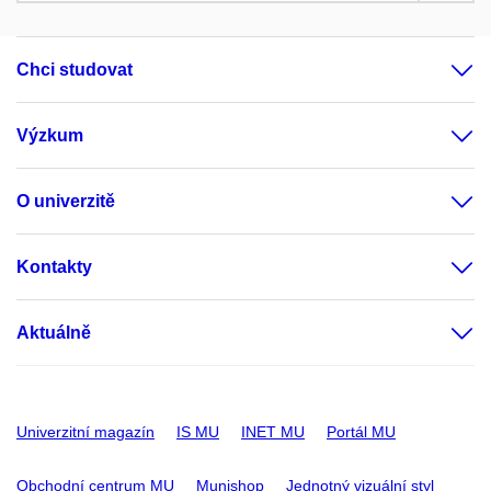
Chci studovat
Výzkum
O univerzitě
Kontakty
Aktuálně
Univerzitní magazín
IS MU
INET MU
Portál MU
Obchodní centrum MU
Munishop
Jednotný vizuální styl