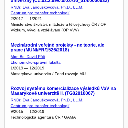
univerzity (CZ.02.2.69/0.0/0.0/16_014/0000632)
RNDr. Eva Janouškovcová, Ph.D., LL.M.
Centrum pro transfer technologií
2/2017 — 1/2021
Ministerstvo školství, mládeže a tělovýchovy ČR / OP
Výzkum, vývoj a vzdělávání (OP VVV)
Mezinárodní veřejné projekty - ne teorie, ale
praxe (MUNI/FR/1526/2018)
Mgr. Bc. David Póč
Ekonomicko-správní fakulta
1/2019 — 12/2019
Masarykova univerzita / Fond rozvoje MU
Rozvoj systému komercializace výsledků VaV na
Masarykově univerzitě II. (TG02010067)
RNDr. Eva Janouškovcová, Ph.D., LL.M.
Centrum pro transfer technologií
9/2015 — 12/2019
Technologická agentura ČR / GAMA