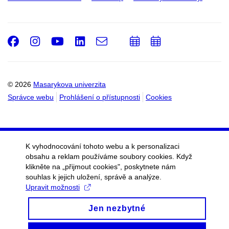
Facebook
Instagram
Youtube
LinkedIn
e-
Přidat
Přidat
Email
mail
do
do
kalendáře
kalendáře
© 2026
Masarykova univerzita
Správce webu
Prohlášení o přístupnosti
Cookies
K vyhodnocování tohoto webu a k personalizaci
obsahu a reklam používáme soubory cookies. Když
klikněte na „přijmout cookies", poskytnete nám
souhlas k jejich uložení, správě a analýze.
Upravit možnosti
Jen nezbytné