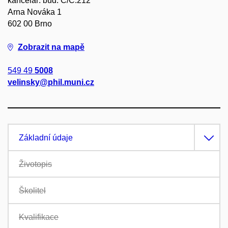
kancelář: bud. C/C.212
Arna Nováka 1
602 00 Brno
Zobrazit na mapě
549 49
5008
velinsky@phil.muni.cz
Základní údaje
Životopis
Školitel
Kvalifikace