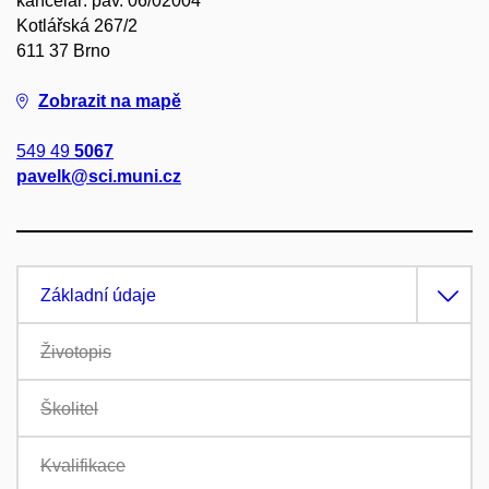
kancelář: pav. 06/02004
Kotlářská 267/2
611 37 Brno
Zobrazit na mapě
549 49
5067
pavelk@sci.muni.cz
Základní údaje
Životopis
Školitel
Kvalifikace