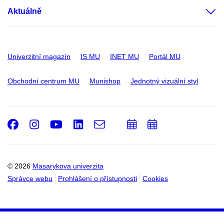
Aktuálně
Univerzitní magazín
IS MU
INET MU
Portál MU
Obchodní centrum MU
Munishop
Jednotný vizuální styl
Facebook
Instagram
Youtube
LinkedIn
e-
Přidat
Přidat
Email
mail
do
do
kalendáře
kalendáře
© 2026
Masarykova univerzita
Správce webu
Prohlášení o přístupnosti
Cookies