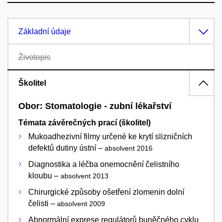
Základní údaje
Životopis
Školitel
Obor: Stomatologie - zubní lékařství
Témata závěrečných prací (školitel)
Mukoadhezivní filmy určené ke krytí slizničních
defektů dutiny ústní –
absolvent 2016
Diagnostika a léčba onemocnění čelistního
kloubu –
absolvent 2013
Chirurgické způsoby ošetření zlomenin dolní
čelisti –
absolvent 2009
Abnormální exprese regulátorů buněčného cyklu