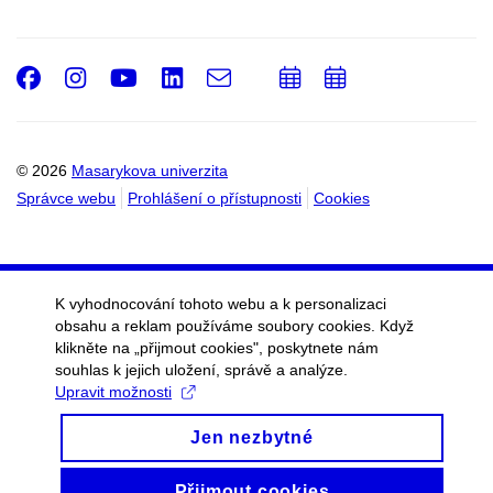
Facebook
Instagram
Youtube
LinkedIn
e-
Přidat
Přidat
Email
mail
do
do
kalendáře
kalendáře
© 2026
Masarykova univerzita
Správce webu
Prohlášení o přístupnosti
Cookies
K vyhodnocování tohoto webu a k personalizaci
obsahu a reklam používáme soubory cookies. Když
klikněte na „přijmout cookies", poskytnete nám
souhlas k jejich uložení, správě a analýze.
Upravit možnosti
Jen nezbytné
Přijmout cookies