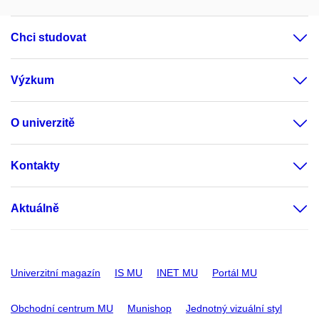
Chci studovat
Výzkum
O univerzitě
Kontakty
Aktuálně
Univerzitní magazín
IS MU
INET MU
Portál MU
Obchodní centrum MU
Munishop
Jednotný vizuální styl