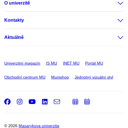
O univerzitě
Kontakty
Aktuálně
Univerzitní magazín
IS MU
INET MU
Portál MU
Obchodní centrum MU
Munishop
Jednotný vizuální styl
Facebook
Instagram
Youtube
LinkedIn
e-
Přidat
Přidat
Email
mail
do
do
kalendáře
kalendáře
© 2026
Masarykova univerzita