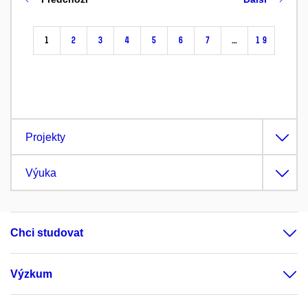
1
2
3
4
5
6
7
…
19
Projekty
Výuka
Chci studovat
Výzkum