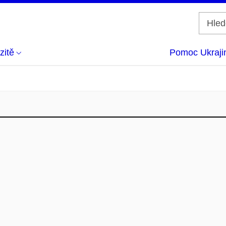
zitě
Pomoc Ukraji