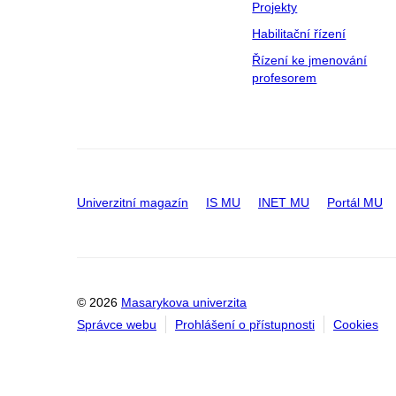
Projekty
Habilitační řízení
Řízení ke jmenování
profesorem
Univerzitní magazín
IS MU
INET MU
Portál MU
© 2026
Masarykova univerzita
Správce webu
Prohlášení o přístupnosti
Cookies