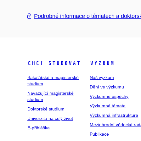
Podrobné informace o tématech a doktors
Chci studovat
Výzkum
Bakalářské a magisterské
Náš výzkum
studium
Dění ve výzkumu
Navazující magisterské
Výzkumné úspěchy
studium
Výzkumná témata
Doktorské studium
Výzkumná infrastruktura
Univerzita na celý život
Mezinárodní vědecká rad
E-přihláška
Publikace