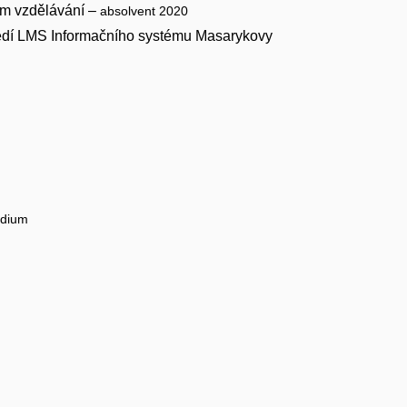
ním vzdělávání –
absolvent 2020
ředí LMS Informačního systému Masarykovy
udium