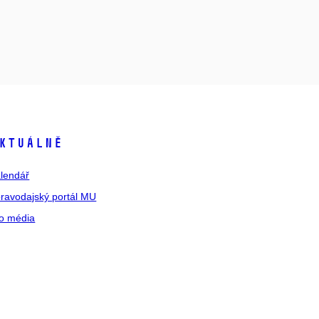
ktuálně
lendář
ravodajský portál MU
o média