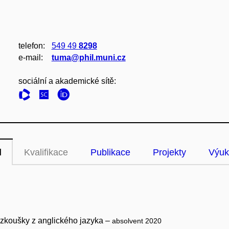
telefon:
549 49
8298
e‑mail:
tuma@phil.muni.cz
sociální a akademické sítě:
l
Kvalifikace
Publikace
Projekty
Výuk
í zkoušky z anglického jazyka –
absolvent 2020