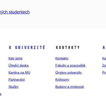
kých studentech
O univerzitě
Kontakty
A
Kdo jsme
Kontakty
Ka
Úřední deska
Fakulty a pracoviště
Zp
Kariéra na MU
Orgány univerzity
Pr
Partnerství
Knihovny
Služby
Budovy a místnosti
a