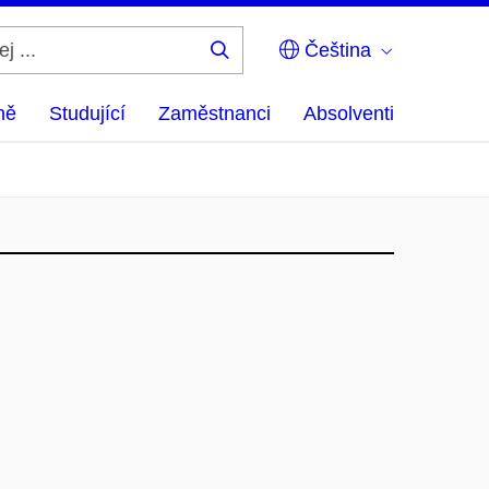
Čeština
Hledej
...
ně
Studující
Zaměstnanci
Absolventi