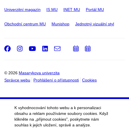
Univerzitní magazín
IS MU
INET MU
Portál MU
Obchodní centrum MU
Munishop
Jednotný vizuální styl
Facebook
Instagram
Youtube
LinkedIn
e-
Přidat
Přidat
Email
mail
do
do
kalendáře
kalendáře
© 2026
Masarykova univerzita
Správce webu
Prohlášení o přístupnosti
Cookies
K vyhodnocování tohoto webu a k personalizaci
obsahu a reklam používáme soubory cookies. Když
klikněte na „přijmout cookies", poskytnete nám
souhlas k jejich uložení, správě a analýze.