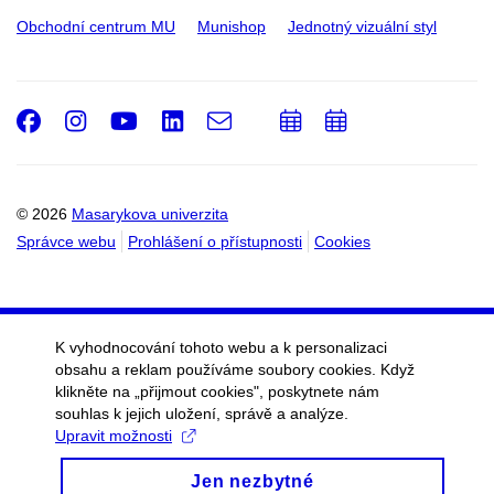
Obchodní centrum MU
Munishop
Jednotný vizuální styl
Facebook
Instagram
Youtube
LinkedIn
e-
Přidat
Přidat
Email
mail
do
do
kalendáře
kalendáře
© 2026
Masarykova univerzita
Správce webu
Prohlášení o přístupnosti
Cookies
K vyhodnocování tohoto webu a k personalizaci
obsahu a reklam používáme soubory cookies. Když
klikněte na „přijmout cookies", poskytnete nám
souhlas k jejich uložení, správě a analýze.
Upravit možnosti
Jen nezbytné