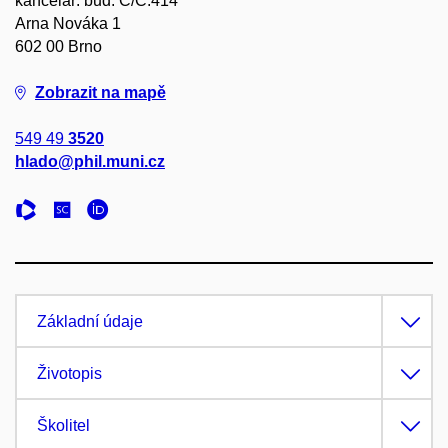
kancelář: bud. C/C.414
Arna Nováka 1
602 00 Brno
Zobrazit na mapě
549 49
3520
hlado@phil.muni.cz
Základní údaje
Životopis
Školitel