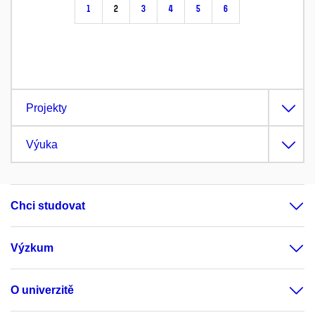
1
2
3
4
5
6
Projekty
Výuka
Chci studovat
Výzkum
O univerzitě