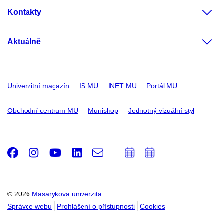
Kontakty
Aktuálně
Univerzitní magazín
IS MU
INET MU
Portál MU
Obchodní centrum MU
Munishop
Jednotný vizuální styl
Facebook
Instagram
Youtube
LinkedIn
e-
Přidat
Přidat
Email
mail
do
do
kalendáře
kalendáře
© 2026
Masarykova univerzita
Správce webu
Prohlášení o přístupnosti
Cookies