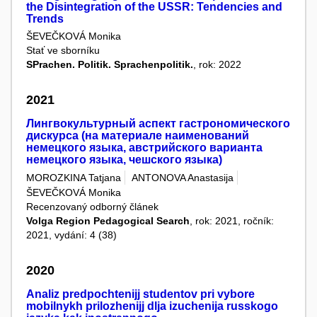
the Disintegration of the USSR: Tendencies and
Trends
ŠEVEČKOVÁ Monika
Stať ve sborníku
SPrachen. Politik. Sprachenpolitik.
, rok: 2022
2021
Лингвокультурный аспект гастрономического
дискурса (на материале наименований
немецкого языка, австрийского варианта
немецкого языка, чешского языка)
MOROZKINA Tatjana
ANTONOVA Anastasija
ŠEVEČKOVÁ Monika
Recenzovaný odborný článek
Volga Region Pedagogical Search
, rok: 2021, ročník:
2021, vydání: 4 (38)
2020
Analiz predpochtenijj studentov pri vybore
mobilnykh prilozhenijj dlja izuchenija russkogo