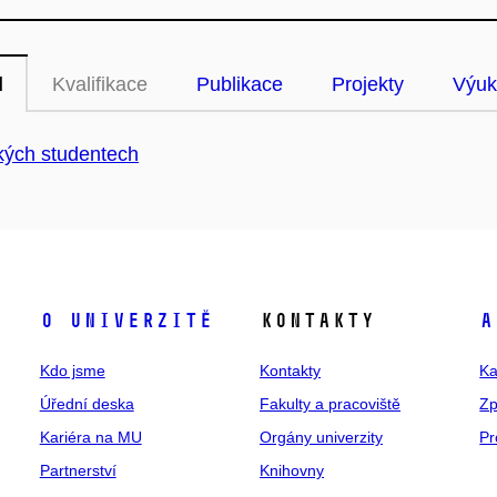
l
Kvalifikace
Publikace
Projekty
Výuk
kých studentech
O univerzitě
Kontakty
A
Kdo jsme
Kontakty
Ka
Úřední deska
Fakulty a pracoviště
Zp
Kariéra na MU
Orgány univerzity
Pr
Partnerství
Knihovny