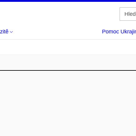
zitě
Pomoc Ukraji