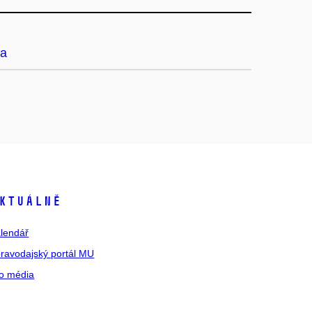
a
ktuálně
lendář
ravodajský portál MU
o média