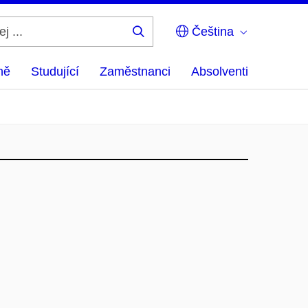
Čeština
Hledej
...
ně
Studující
Zaměstnanci
Absolventi