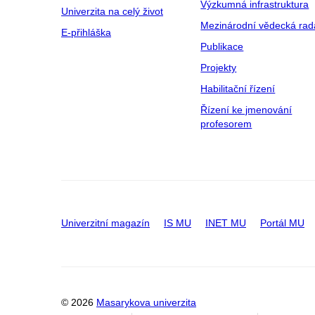
Výzkumná infrastruktura
Univerzita na celý život
Mezinárodní vědecká rad
E-přihláška
Publikace
Projekty
Habilitační řízení
Řízení ke jmenování
profesorem
Univerzitní magazín
IS MU
INET MU
Portál MU
© 2026
Masarykova univerzita