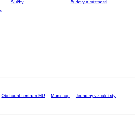
Služby
Budovy a místnosti
a
Obchodní centrum MU
Munishop
Jednotný vizuální styl