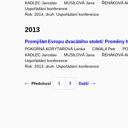
KADLEC Jaroslav
MUSILOVÁ Jana
ŘEHÁKOVÁ Al
Uspořádání konference
Rok: 2014, druh: Uspořádání konference
2013
Promýšlet Evropu dvacátého století: Proměny h
POKORNÁ KORYTAROVÁ Lenka
CIMALA Petr
PO
KADLEC Jaroslav
MUSILOVÁ Jana
ŘEHÁKOVÁ Al
Uspořádání konference
Rok: 2013, druh: Uspořádání konference
1
2
Předchozí
Další