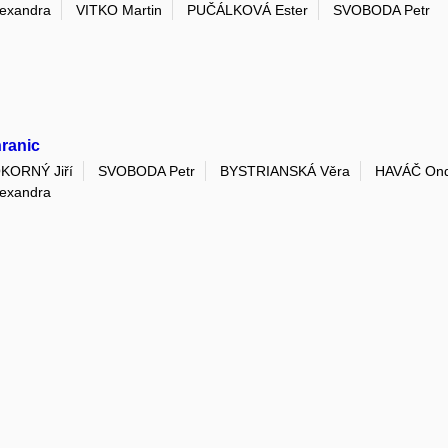
exandra
VITKO Martin
PUČÁLKOVÁ Ester
SVOBODA Petr
ranic
KORNÝ Jiří
SVOBODA Petr
BYSTRIANSKÁ Věra
HAVÁČ Ond
exandra