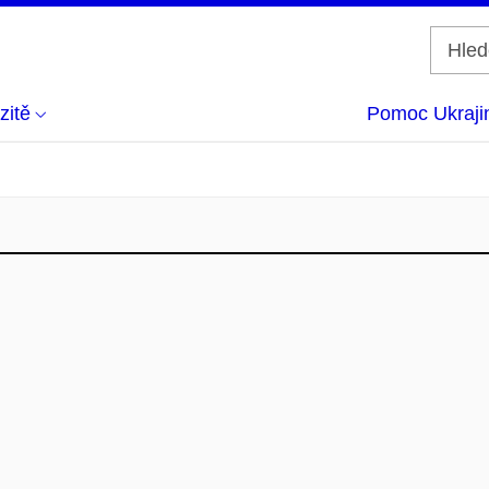
zitě
Pomoc Ukraji