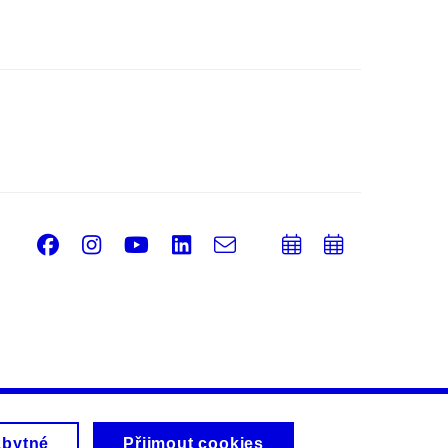
Facebook
Instagram
Youtube
LinkedIn
e-
Přidat
Přidat
Email
mail
do
do
kalendáře
kalendá
zbytné
Přijmout cookies