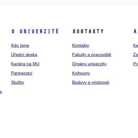
O univerzitě
Kontakty
A
Kdo jsme
Kontakty
Ka
Úřední deska
Fakulty a pracoviště
Zp
Kariéra na MU
Orgány univerzity
Pr
Partnerství
Knihovny
Služby
Budovy a místnosti
a