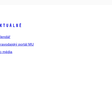
ktuálně
lendář
ravodajský portál MU
o média