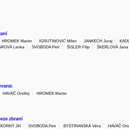
raní
HROMEK Martin
IGRUTINOVIĆ Milan
JANKECH Juraj
KADL
ROVÁ Lenka
SVOBODA Petr
ŠISLER Filip
ŠKERLOVÁ Jana
hranic
HAVÁČ Ondřej
HROMEK Martin
beze zbraní
KORNÝ Jiří
SVOBODA Petr
BYSTRIANSKÁ Věra
HAVÁČ Ond