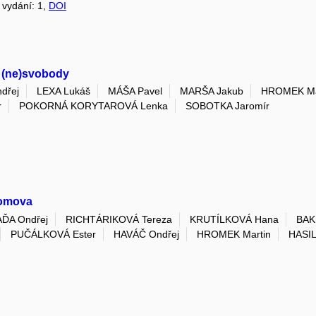
, vydání: 1,
DOI
t (ne)svobody
dřej
LEXA Lukáš
MÁŠA Pavel
MARŠA Jakub
HROMEK Ma
r
POKORNÁ KORYTAROVÁ Lenka
SOBOTKA Jaromír
domova
ĎA Ondřej
RICHTÁRIKOVÁ Tereza
KRUTÍLKOVÁ Hana
BAK
PUČÁLKOVÁ Ester
HAVÁČ Ondřej
HROMEK Martin
HASIL