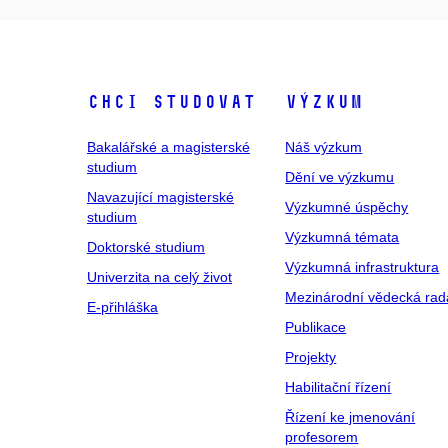
Chci studovat
Výzkum
Bakalářské a magisterské
Náš výzkum
studium
Dění ve výzkumu
Navazující magisterské
Výzkumné úspěchy
studium
Výzkumná témata
Doktorské studium
Výzkumná infrastruktura
Univerzita na celý život
Mezinárodní vědecká rad
E-přihláška
Publikace
Projekty
Habilitační řízení
Řízení ke jmenování
profesorem