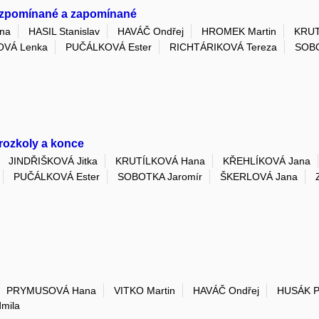
 vzpomínané a zapomínané
ina
HASIL Stanislav
HAVÁČ Ondřej
HROMEK Martin
KRUT
VÁ Lenka
PUČÁLKOVÁ Ester
RICHTÁRIKOVÁ Tereza
SOBO
 rozkoly a konce
JINDŘIŠKOVÁ Jitka
KRUTÍLKOVÁ Hana
KŘEHLÍKOVÁ Jana
PUČÁLKOVÁ Ester
SOBOTKA Jaromír
ŠKERLOVÁ Jana
PRYMUSOVÁ Hana
VITKO Martin
HAVÁČ Ondřej
HUSÁK P
mila