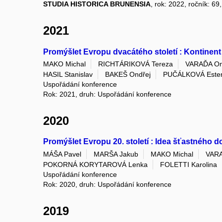
STUDIA HISTORICA BRUNENSIA
, rok: 2022, ročník: 69
2021
Promýšlet Evropu dvacátého století : Kontinen
MAKO Michal
RICHTÁRIKOVÁ Tereza
VARAĎA On
HASIL Stanislav
BAKEŠ Ondřej
PUČÁLKOVÁ Este
Uspořádání konference
Rok: 2021, druh: Uspořádání konference
2020
Promýšlet Evropu 20. století : Idea šťastného 
MÁŠA Pavel
MARŠA Jakub
MAKO Michal
VARA
POKORNÁ KORYTAROVÁ Lenka
FOLETTI Karolina
Uspořádání konference
Rok: 2020, druh: Uspořádání konference
2019