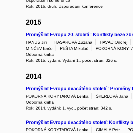
Uspořádání konference
Rok: 2016, druh: Uspořádání konference
2015
Promýšlet Evropu 20. století : Konflikty beze zb
HANUŠ Jiří
HASAROVÁ Zuzana
HAVÁČ Ondřej
MINČEV Enčo
PEŠTA Mikuláš
POKORNÁ KORYTA
Odborná kniha
Rok: 2015, vydání: Vydání 1., počet stran: 326 s.
2014
Promýšlet Evropu dvacátého století : Proměny 
POKORNÁ KORYTAROVÁ Lenka
ŠKERLOVÁ Jana
Odborná kniha
Rok: 2014, vydání: 1. vyd., počet stran: 342 s.
Promýšlet Evropu dvacátého století: Konflikty 
POKORNÁ KORYTAROVÁ Lenka
CIMALA Petr
PO