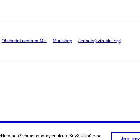
Obchodní centrum MU
Munishop
Jednotný vizuální styl
eklam používáme soubory cookies. Když klikněte na
Jen ne