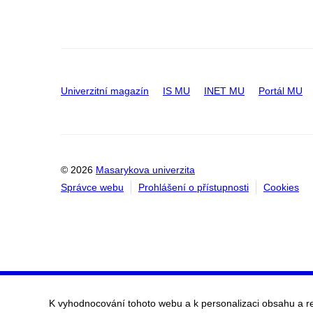
Univerzitní magazín
IS MU
INET MU
Portál MU
© 2026
Masarykova univerzita
Správce webu
Prohlášení o přístupnosti
Cookies
K vyhodnocování tohoto webu a k personalizaci obsahu a r