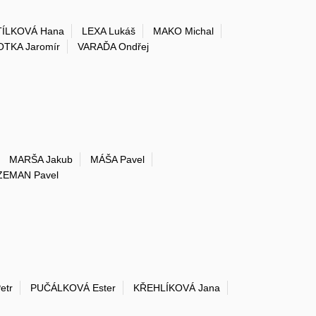
ÍLKOVÁ Hana
LEXA Lukáš
MAKO Michal
TKA Jaromír
VARAĎA Ondřej
MARŠA Jakub
MÁŠA Pavel
ZEMAN Pavel
etr
PUČÁLKOVÁ Ester
KŘEHLÍKOVÁ Jana