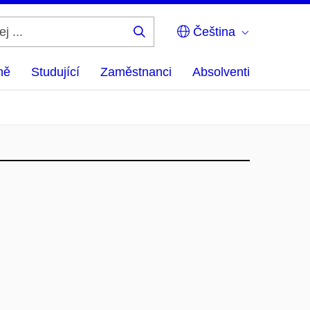
Čeština
Hledej
...
ně
Studující
Zaměstnanci
Absolventi