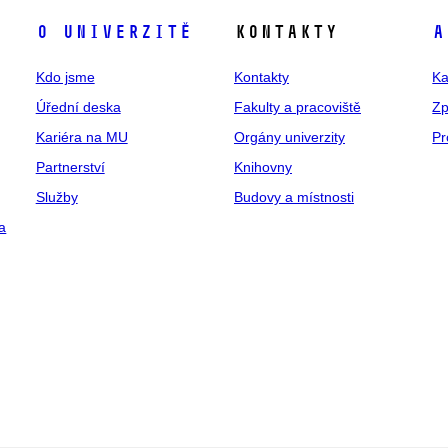
O univerzitě
Kontakty
A
Kdo jsme
Kontakty
Ka
Úřední deska
Fakulty a pracoviště
Zp
Kariéra na MU
Orgány univerzity
Pr
Partnerství
Knihovny
Služby
Budovy a místnosti
a