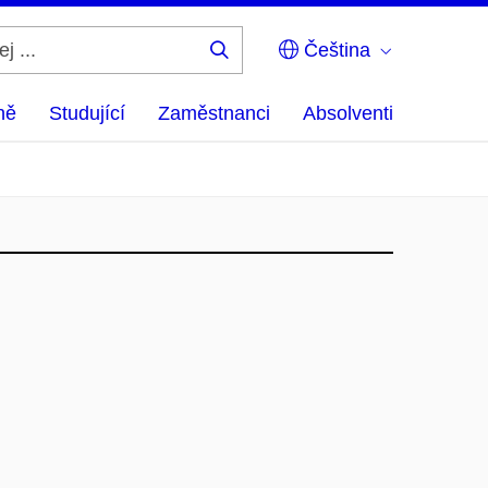
Čeština
Hledej
...
ně
Studující
Zaměstnanci
Absolventi