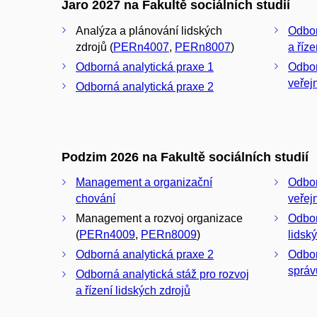
Jaro 2027 na Fakultě sociálních studií
Analýza a plánování lidských
Odbor
zdrojů (
PERn4007
,
PERn8007
)
a říze
Odborná analytická praxe 1
Odbor
veřej
Odborná analytická praxe 2
Podzim 2026 na Fakultě sociálních studií
Management a organizační
Odbor
chování
veřej
Management a rozvoj organizace
Odbor
(
PERn4009
,
PERn8009
)
lidsk
Odborná analytická praxe 2
Odbor
správ
Odborná analytická stáž pro rozvoj
a řízení lidských zdrojů