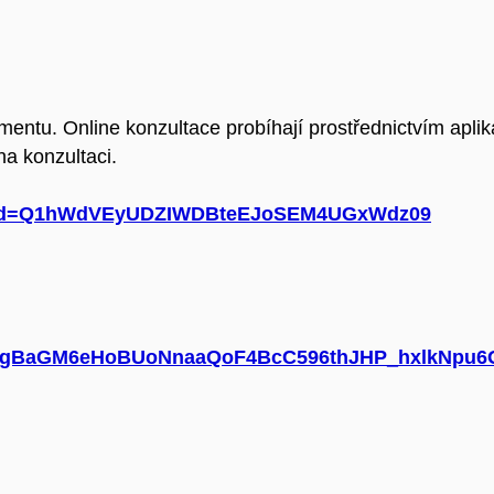
mentu. Online konzultace probíhají prostřednictvím apl
a konzultaci.
3?pwd=Q1hWdVEyUDZIWDBteEJoSEM4UGxWdz09
/d/1gBaGM6eHoBUoNnaaQoF4BcC596thJHP_hxlkNpu6G