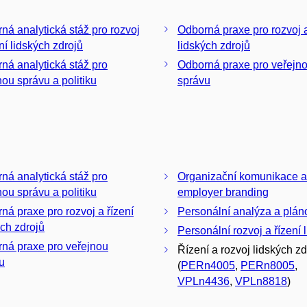
ná analytická stáž pro rozvoj
Odborná praxe pro rozvoj a
ní lidských zdrojů
lidských zdrojů
ná analytická stáž pro
Odborná praxe pro veřejn
nou správu a politiku
správu
ná analytická stáž pro
Organizační komunikace a
nou správu a politiku
employer branding
ná praxe pro rozvoj a řízení
Personální analýza a plán
ých zdrojů
Personální rozvoj a řízení l
ná praxe pro veřejnou
Řízení a rozvoj lidských zd
u
(
PERn4005
,
PERn8005
,
VPLn4436
,
VPLn8818
)