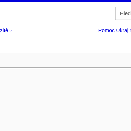
zitě
Pomoc Ukraji