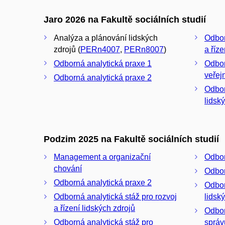
Jaro 2026 na Fakultě sociálních studií
Analýza a plánování lidských
Odbor
zdrojů (
PERn4007
,
PERn8007
)
a říze
Odborná analytická praxe 1
Odbor
veřej
Odborná analytická praxe 2
Odbor
lidsk
Podzim 2025 na Fakultě sociálních studií
Management a organizační
Odbor
chování
Odbor
Odborná analytická praxe 2
Odbor
Odborná analytická stáž pro rozvoj
lidsk
a řízení lidských zdrojů
Odbor
Odborná analytická stáž pro
správ