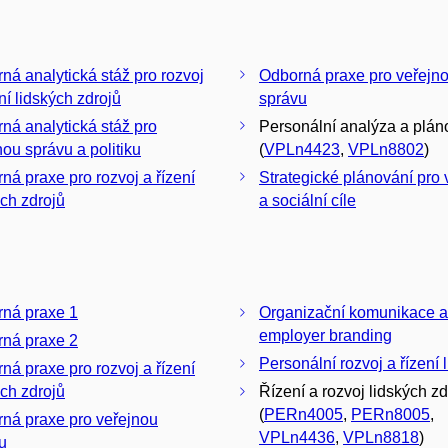
ná analytická stáž pro rozvoj
Odborná praxe pro veřejn
ní lidských zdrojů
správu
ná analytická stáž pro
Personální analýza a plán
nou správu a politiku
(
VPLn4423
,
VPLn8802
)
ná praxe pro rozvoj a řízení
Strategické plánování pro 
ých zdrojů
a sociální cíle
ná praxe 1
Organizační komunikace a
employer branding
ná praxe 2
Personální rozvoj a řízení l
ná praxe pro rozvoj a řízení
ých zdrojů
Řízení a rozvoj lidských zd
(
PERn4005
,
PERn8005
,
ná praxe pro veřejnou
VPLn4436
,
VPLn8818
)
u