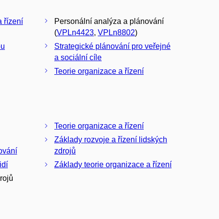
 řízení
Personální analýza a plánování
(
VPLn4423
,
VPLn8802
)
ou
Strategické plánování pro veřejné
a sociální cíle
Teorie organizace a řízení
Teorie organizace a řízení
Základy rozvoje a řízení lidských
ování
zdrojů
idí
Základy teorie organizace a řízení
rojů