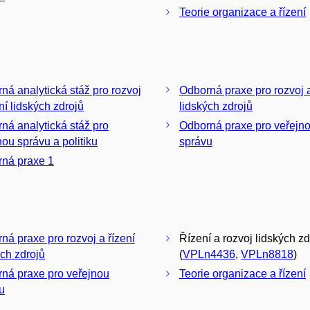
Teorie organizace a řízení
ná analytická stáž pro rozvoj
Odborná praxe pro rozvoj a
ní lidských zdrojů
lidských zdrojů
ná analytická stáž pro
Odborná praxe pro veřejn
nou správu a politiku
správu
ná praxe 1
ná praxe pro rozvoj a řízení
Řízení a rozvoj lidských zd
ých zdrojů
(
VPLn4436
,
VPLn8818
)
ná praxe pro veřejnou
Teorie organizace a řízení
u