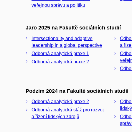
veřejnou správu a politiku
Jaro 2025 na Fakultě sociálních studií
Intersectionality and adaptive
Odbor
leadership in a global perspective
a říze
Odborná analytická praxe 1
Odbor
veřej
Odborná analytická praxe 2
Odbor
Podzim 2024 na Fakultě sociálních studií
Odborná analytická praxe 2
Odbor
lidsk
Odborná analytická stáž pro rozvoj
a řízení lidských zdrojů
Odbor
správ