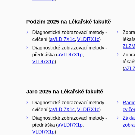
Podzim 2025 na Lékařské fakultě
Diagnostické zobrazovací metody -
Zobra
cvičení (
aVLDI7X1c
,
VLDI7X1c
)
lékařs
ZLZM
Diagnostické zobrazovací metody -
přednáška (
aVLDI7X1p
,
Zobra
VLDI7X1p
)
lékař
(
aZL
Jaro 2025 na Lékařské fakultě
Diagnostické zobrazovací metody -
Radio
cvičení (
aVLDI7X1c
,
VLDI7X1c
)
cviče
Diagnostické zobrazovací metody -
Zákla
přednáška (
aVLDI7X1p
,
zobra
VLDI7X1p
)