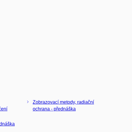
Zobrazovací metody, radiační
čení
ochrana - přednáška
ednáška