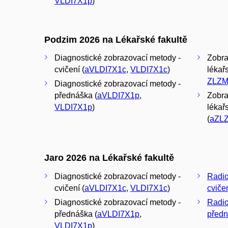
VLDI7X1p
)
Podzim 2026 na Lékařské fakultě
Diagnostické zobrazovací metody -
Zobra
cvičení (
aVLDI7X1c
,
VLDI7X1c
)
lékařs
ZLZM
Diagnostické zobrazovací metody -
přednáška (
aVLDI7X1p
,
Zobra
VLDI7X1p
)
lékař
(
aZL
Jaro 2026 na Lékařské fakultě
Diagnostické zobrazovací metody -
Radio
cvičení (
aVLDI7X1c
,
VLDI7X1c
)
cviče
Diagnostické zobrazovací metody -
Radio
přednáška (
aVLDI7X1p
,
před
VLDI7X1p
)