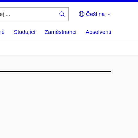
Čeština
Hledej
...
ně
Studující
Zaměstnanci
Absolventi