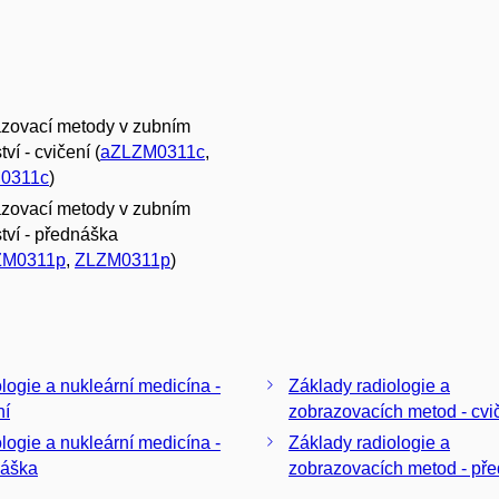
zovací metody v zubním
tví - cvičení (
aZLZM0311c
,
0311c
)
zovací metody v zubním
ství - přednáška
ZM0311p
,
ZLZM0311p
)
logie a nukleární medicína -
Základy radiologie a
ní
zobrazovacích metod - cvi
logie a nukleární medicína -
Základy radiologie a
náška
zobrazovacích metod - př