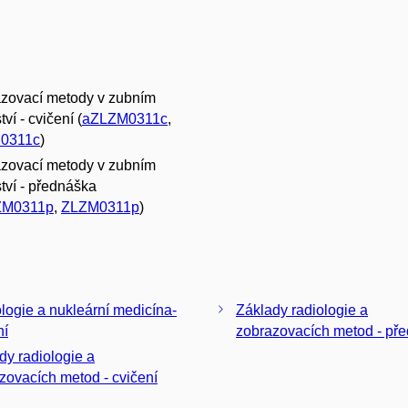
zovací metody v zubním
tví - cvičení (
aZLZM0311c
,
0311c
)
zovací metody v zubním
ství - přednáška
ZM0311p
,
ZLZM0311p
)
logie a nukleární medicína-
Základy radiologie a
ní
zobrazovacích metod - př
dy radiologie a
zovacích metod - cvičení