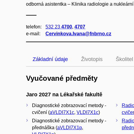
odborná asistentka – Klinika radiologie a nukleárn
telefon:
532 23
4700
,
4707
e‑mail:
Cervinkova.Ivana@fnbrno.cz
Základní údaje
Životopis
Školitel
Vyučované předměty
Jaro 2027 na Lékařské fakultě
Diagnostické zobrazovací metody -
Radio
cvičení (
aVLDI7X1c
,
VLDI7X1c
)
cviče
Diagnostické zobrazovací metody -
Radio
přednáška (
aVLDI7X1p
,
před