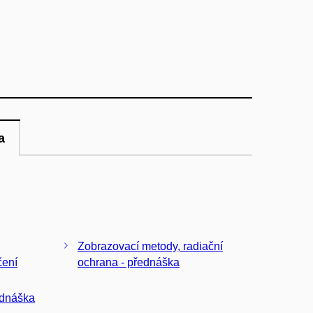
a
Zobrazovací metody, radiační
čení
ochrana - přednáška
ednáška