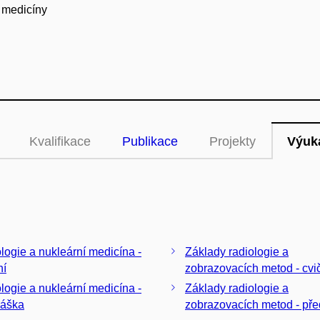
í medicíny
Kvalifikace
Publikace
Projekty
Výuk
logie a nukleární medicína -
Základy radiologie a
ní
zobrazovacích metod - cvi
logie a nukleární medicína -
Základy radiologie a
náška
zobrazovacích metod - př