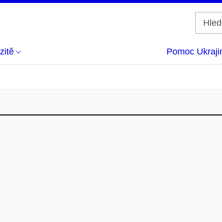
zitě
Pomoc Ukraji