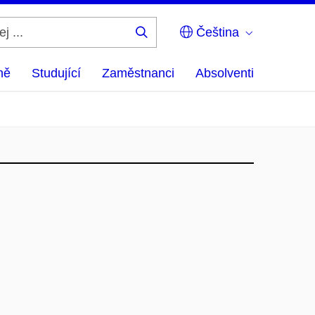
Čeština
Hledej
...
ně
Studující
Zaměstnanci
Absolventi