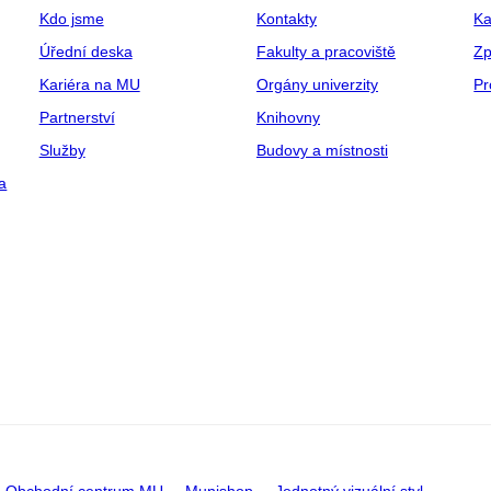
Kdo jsme
Kontakty
Ka
Úřední deska
Fakulty a pracoviště
Zp
Kariéra na MU
Orgány univerzity
Pr
Partnerství
Knihovny
Služby
Budovy a místnosti
a