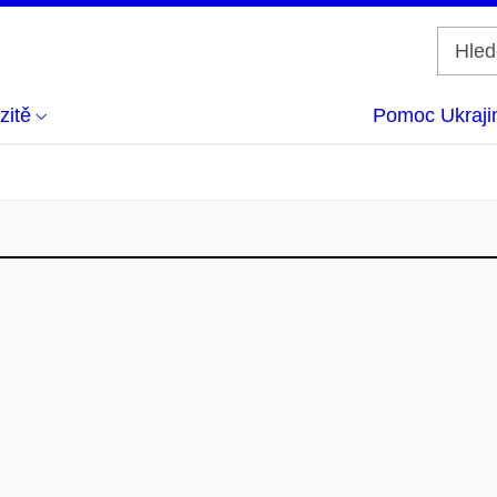
zitě
Pomoc Ukraji