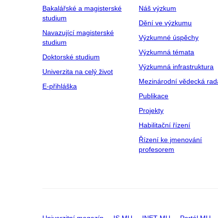
Bakalářské a magisterské
Náš výzkum
studium
Dění ve výzkumu
Navazující magisterské
Výzkumné úspěchy
studium
Výzkumná témata
Doktorské studium
Výzkumná infrastruktura
Univerzita na celý život
Mezinárodní vědecká rad
E-přihláška
Publikace
Projekty
Habilitační řízení
Řízení ke jmenování
profesorem