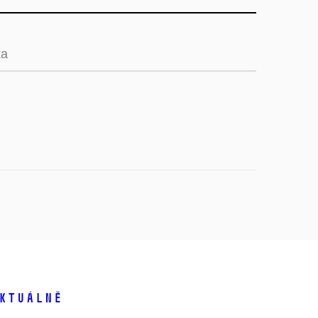
ka
ktuálně