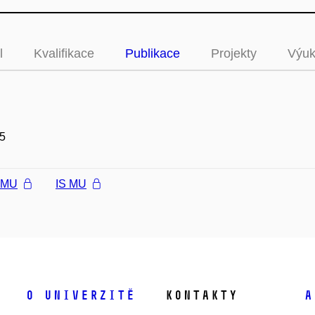
l
Kvalifikace
Publikace
Projekty
Výu
5
l MU
IS MU
O univerzitě
Kontakty
A