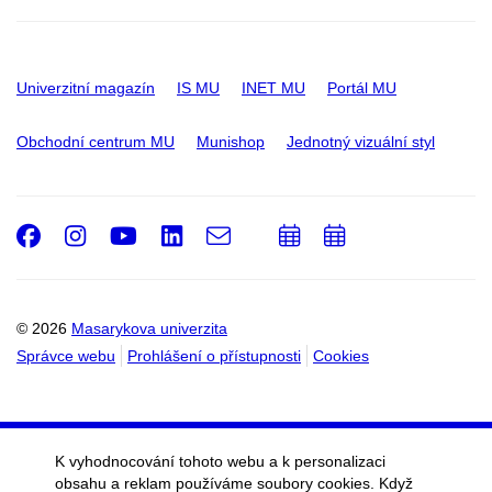
Univerzitní magazín
IS MU
INET MU
Portál MU
Obchodní centrum MU
Munishop
Jednotný vizuální styl
Facebook
Instagram
Youtube
LinkedIn
e-
Přidat
Přidat
Email
mail
do
do
kalendáře
kalendáře
© 2026
Masarykova univerzita
Správce webu
Prohlášení o přístupnosti
Cookies
K vyhodnocování tohoto webu a k personalizaci
obsahu a reklam používáme soubory cookies. Když