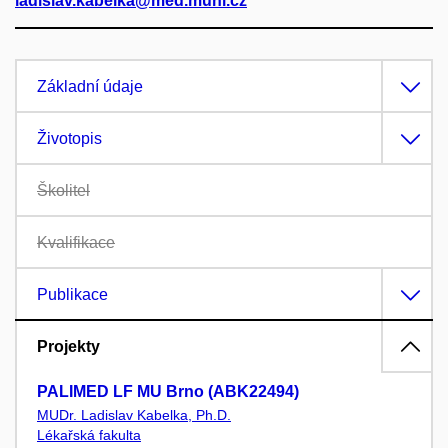
ladislav.kabelka@med.muni.cz
Základní údaje
Životopis
Školitel
Kvalifikace
Publikace
Projekty
PALIMED LF MU Brno (ABK22494)
MUDr. Ladislav Kabelka, Ph.D.
Lékařská fakulta