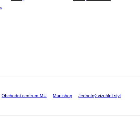
a
Obchodní centrum MU
Munishop
Jednotný vizuální styl