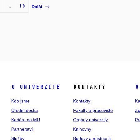
…
18
Další
O univerzitě
Kontakty
A
Kdo jsme
Kontakty
Ka
Úřední deska
Fakulty a pracoviště
Zp
Kariéra na MU
Orgány univerzity
Pr
Partnerství
Knihovny
Služby
Budovy a místnosti