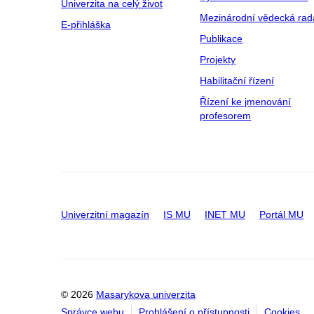
Univerzita na celý život
Mezinárodní vědecká rad
E-přihláška
Publikace
Projekty
Habilitační řízení
Řízení ke jmenování
profesorem
Univerzitní magazín
IS MU
INET MU
Portál MU
© 2026
Masarykova univerzita
Správce webu
Prohlášení o přístupnosti
Cookies