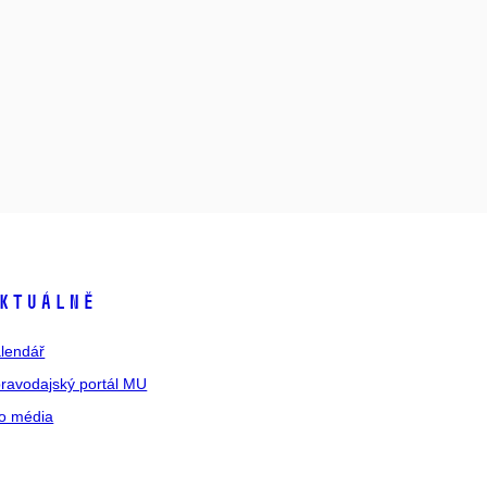
ktuálně
lendář
ravodajský portál MU
o média