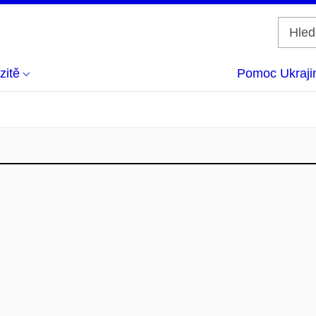
zitě
Pomoc Ukraji