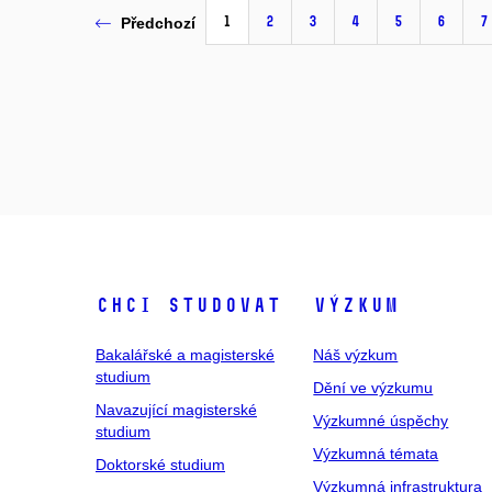
1
2
3
4
5
6
7
Předchozí
Chci studovat
Výzkum
Bakalářské a magisterské
Náš výzkum
studium
Dění ve výzkumu
Navazující magisterské
Výzkumné úspěchy
studium
Výzkumná témata
Doktorské studium
Výzkumná infrastruktura