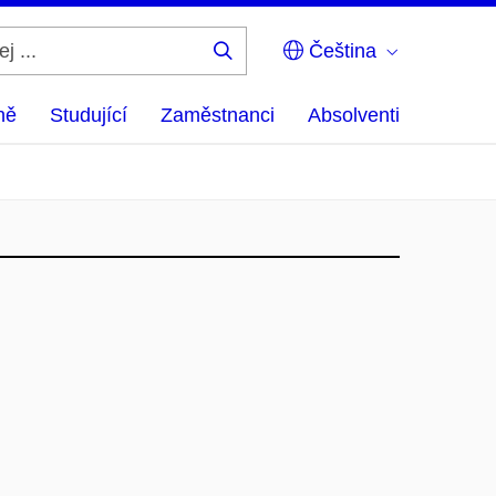
Čeština
Hledej
...
ně
Studující
Zaměstnanci
Absolventi