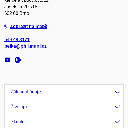
kancelář: bud. J/J.512
Jaselská 201/18
602 00 Brno
Zobrazit na mapě
549 49
3171
belka@phil.muni.cz
Základní údaje
Životopis
Školitel