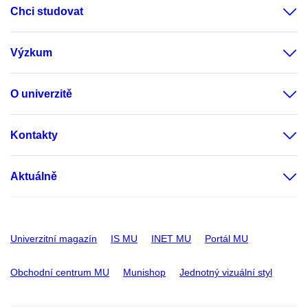
Chci studovat
Výzkum
O univerzitě
Kontakty
Aktuálně
Univerzitní magazín
IS MU
INET MU
Portál MU
Obchodní centrum MU
Munishop
Jednotný vizuální styl