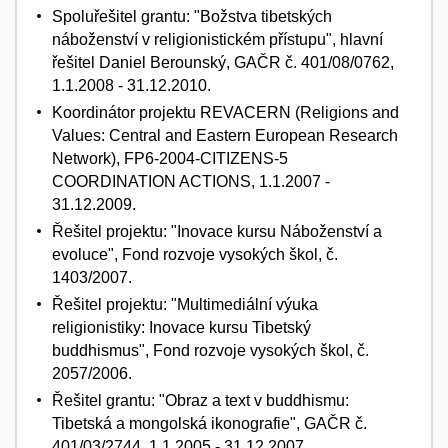
Spoluřešitel grantu: "Božstva tibetských
náboženství v religionistickém přístupu", hlavní
řešitel Daniel Berounský, GAČR č. 401/08/0762,
1.1.2008 - 31.12.2010.
Koordinátor projektu REVACERN (Religions and
Values: Central and Eastern European Research
Network), FP6-2004-CITIZENS-5
COORDINATION ACTIONS, 1.1.2007 -
31.12.2009.
Řešitel projektu: "Inovace kursu Náboženství a
evoluce", Fond rozvoje vysokých škol, č.
1403/2007.
Řešitel projektu: "Multimediální výuka
religionistiky: Inovace kursu Tibetský
buddhismus", Fond rozvoje vysokých škol, č.
2057/2006.
Řešitel grantu: "Obraz a text v buddhismu:
Tibetská a mongolská ikonografie", GAČR č.
401/03/2744, 1.1.2005 - 31.12.2007.