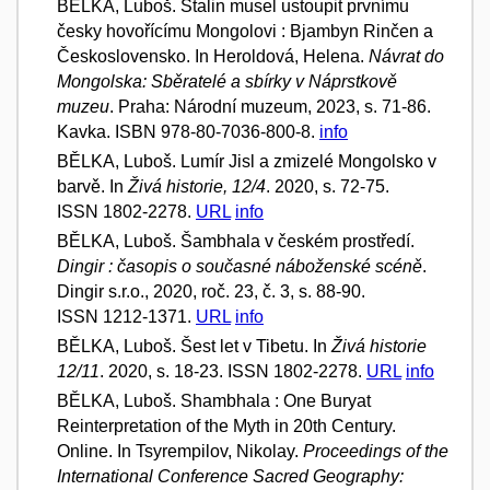
BĚLKA, Luboš. Stalin musel ustoupit prvnímu
česky hovořícímu Mongolovi : Bjambyn Rinčen a
Československo. In Heroldová, Helena.
Návrat do
Mongolska: Sběratelé a sbírky v Náprstkově
muzeu
. Praha: Národní muzeum, 2023, s. 71-86.
Kavka. ISBN 978-80-7036-800-8.
info
BĚLKA, Luboš. Lumír Jisl a zmizelé Mongolsko v
barvě. In
Živá historie, 12/4
. 2020, s. 72-75.
ISSN 1802-2278.
URL
info
BĚLKA, Luboš. Šambhala v českém prostředí.
Dingir : časopis o současné náboženské scéně
.
Dingir s.r.o., 2020, roč. 23, č. 3, s. 88-90.
ISSN 1212-1371.
URL
info
BĚLKA, Luboš. Šest let v Tibetu. In
Živá historie
12/11
. 2020, s. 18-23. ISSN 1802-2278.
URL
info
BĚLKA, Luboš. Shambhala : One Buryat
Reinterpretation of the Myth in 20th Century.
Online. In Tsyrempilov, Nikolay.
Proceedings of the
International Conference Sacred Geography: