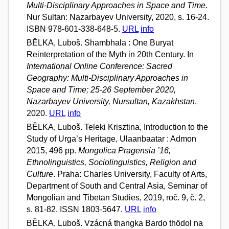
Multi-Disciplinary Approaches in Space and Time
.
Nur Sultan: Nazarbayev University, 2020, s. 16-24.
ISBN 978-601-338-648-5.
URL
info
BĚLKA, Luboš. Shambhala : One Buryat
Reinterpretation of the Myth in 20th Century. In
International Online Conference: Sacred
Geography: Multi-Disciplinary Approaches in
Space and Time; 25-26 September 2020,
Nazarbayev University, Nursultan, Kazakhstan
.
2020.
URL
info
BĚLKA, Luboš. Teleki Krisztina, Introduction to the
Study of Urga’s Heritage, Ulaanbaatar : Admon
2015, 496 pp.
Mongolica Pragensia ’16,
Ethnolinguistics, Sociolinguistics, Religion and
Culture
. Praha: Charles University, Faculty of Arts,
Department of South and Central Asia, Seminar of
Mongolian and Tibetan Studies, 2019, roč. 9, č. 2,
s. 81-82. ISSN 1803-5647.
URL
info
BĚLKA, Luboš. Vzácná thangka Bardo thödol na