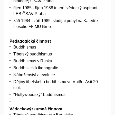
biologie) ČSAV Praha
říjen 1985 - říjen 1988 interní vědecký aspirant
LEB ČSAV Praha
září 1984 - září 1985: studijní pobyt na Katedře
filosofie FF MU Brno
Pedagogická činnost
Buddhismus
Tibetský buddhismus
Buddhismus v Rusku
Buddhistická ikonografie
Náboženství a evoluce
Dějiny tibetského buddhismu ve Vnitřní Asii 20.
stol.
"Hollywoodský" buddhismus
Vědeckovýzkumná činnost
Tibetský buddhismus v Burjatsku