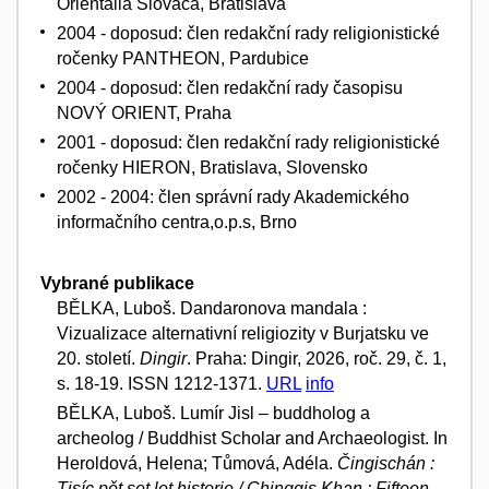
Orientalia Slovaca, Bratislava
2004 - doposud: člen redakční rady religionistické
ročenky PANTHEON, Pardubice
2004 - doposud: člen redakční rady časopisu
NOVÝ ORIENT, Praha
2001 - doposud: člen redakční rady religionistické
ročenky HIERON, Bratislava, Slovensko
2002 - 2004: člen správní rady Akademického
informačního centra,o.p.s, Brno
Vybrané publikace
BĚLKA, Luboš. Dandaronova mandala :
Vizualizace alternativní religiozity v Burjatsku ve
20. století.
Dingir
. Praha: Dingir, 2026, roč. 29, č. 1,
s. 18-19. ISSN 1212-1371.
URL
info
BĚLKA, Luboš. Lumír Jisl – buddholog a
archeolog / Buddhist Scholar and Archaeologist. In
Heroldová, Helena; Tůmová, Adéla.
Čingischán :
Tisíc pět set let historie / Chinggis Khan : Fifteen