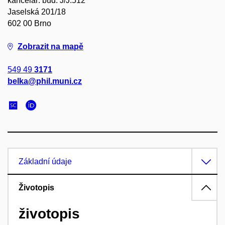
kancelář: bud. J/J.512
Jaselská 201/18
602 00 Brno
Zobrazit na mapě
549 49
3171
belka@phil.muni.cz
Základní údaje
Životopis
životopis