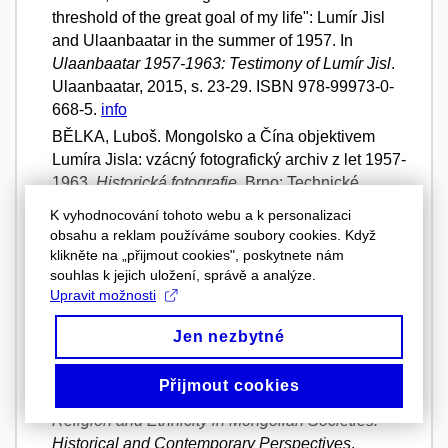
threshold of the great goal of my life": Lumír Jisl
and Ulaanbaatar in the summer of 1957. In
Ulaanbaatar 1957-1963: Testimony of Lumír Jisl
.
Ulaanbaatar, 2015, s. 23-29. ISBN 978-99973-0-
668-5.
info
BĚLKA, Luboš. Mongolsko a Čína objektivem
Lumíra Jisla: vzácný fotografický archiv z let 1957-
1963.
Historická fotografie
. Brno: Technické
muzeum, 2015, roč. 14, č. 1, s. 4-21. ISSN 1213-
K vyhodnocování tohoto webu a k personalizaci
399X.
info
obsahu a reklam používáme soubory cookies. Když
klikněte na „přijmout cookies", poskytnete nám
BĚLKA, Luboš.
Mandala a dějiny: Bidija D.
souhlas k jejich uložení, správě a analýze.
Dandaron a burjatský buddhismus
. 1. vyd. Brno:
Upravit možnosti
Masarykova univerzita, 2014, 170 s. ISBN 978-80-
210-6725-7.
Digitální knihovna FF MU
info
Jen nezbytné
BĚLKA, Luboš. Buryat Buddhism and Russia:
Religion and Politics. In Kollmar-Paulenz
Přijmout cookies
Karénina; Reinhardt Seline; Skrynnikova Tatiana.
Religion and Ethnicity in Mongolian Societies:
Historical and Contemporary Perspectives
.