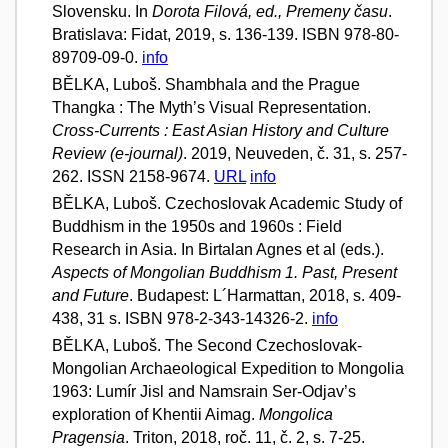
Slovensku. In
Dorota Filová, ed., Premeny času
.
Bratislava: Fidat, 2019, s. 136-139. ISBN 978-80-
89709-09-0.
info
BĚLKA, Luboš. Shambhala and the Prague
Thangka : The Myth’s Visual Representation.
Cross-Currents : East Asian History and Culture
Review (e-journal)
. 2019, Neuveden, č. 31, s. 257-
262. ISSN 2158-9674.
URL
info
BĚLKA, Luboš. Czechoslovak Academic Study of
Buddhism in the 1950s and 1960s : Field
Research in Asia. In Birtalan Agnes et al (eds.).
Aspects of Mongolian Buddhism 1. Past, Present
and Future
. Budapest: L´Harmattan, 2018, s. 409-
438, 31 s. ISBN 978-2-343-14326-2.
info
BĚLKA, Luboš. The Second Czechoslovak-
Mongolian Archaeological Expedition to Mongolia
1963: Lumír Jisl and Namsrain Ser-Odjav’s
exploration of Khentii Aimag.
Mongolica
Pragensia
. Triton, 2018, roč. 11, č. 2, s. 7-25.