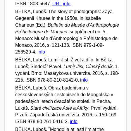
ISSN 1803-5647.
URL
info
BĚLKA, Luboš. The story of photographs: Zaya
Gegeenii Khüree in the 1950s. In Isabelle
Charleux (Ed.).
Bulletin du Musée d'Anthropologie
Préhistorique de Monaco
. supplément no. 5.
Monaco: Musée d'Anthropologie Préhistorique de
Monaco, 2016, s. 121-133. ISBN 979-1-09-
256529-4.
info
BĚLKA, Luboš. Lumír Jisl: Život a dílo. In Bělka
Luboš; Šindelář Pavel.
Lumír Jisl, Čínský deník
. 1.
vydání. Brno: Masarykova univerzita, 2016, s. 198-
215. ISBN 978-80-210-8142-0.
info
BĚLKA, Luboš. Obraz buddhismu v
československých cestopisech do Mongolska v
padesátých letech dvacátého století. In Pecha,
Lukáš.
Staré civilizace Asie a Afriky
. První vydání.
Plzeň: Západočeská univerzita, 2016, s. 150-169.
ISBN 978-80-261-0416-2.
info
BĚLKA, Luboš. "Mongolia at last! I’m at the