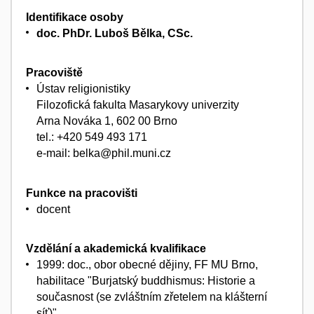
Identifikace osoby
doc. PhDr. Luboš Bělka, CSc.
Pracoviště
Ústav religionistiky
Filozofická fakulta Masarykovy univerzity
Arna Nováka 1, 602 00 Brno
tel.: +420 549 493 171
e-mail: belka@phil.muni.cz
Funkce na pracovišti
docent
Vzdělání a akademická kvalifikace
1999: doc., obor obecné dějiny, FF MU Brno,
habilitace "Burjatský buddhismus: Historie a
současnost (se zvláštním zřetelem na klášterní
síť)"