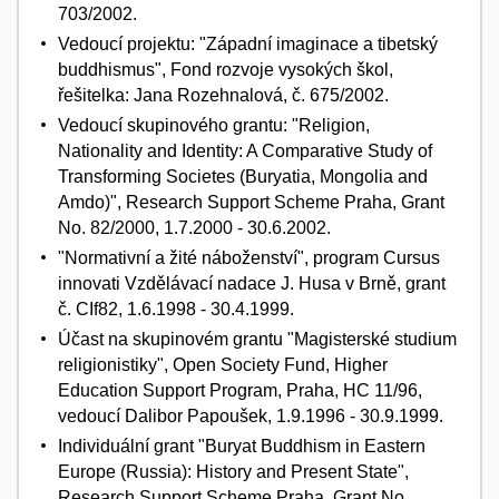
703/2002.
Vedoucí projektu: "Západní imaginace a tibetský
buddhismus", Fond rozvoje vysokých škol,
řešitelka: Jana Rozehnalová, č. 675/2002.
Vedoucí skupinového grantu: "Religion,
Nationality and Identity: A Comparative Study of
Transforming Societes (Buryatia, Mongolia and
Amdo)", Research Support Scheme Praha, Grant
No. 82/2000, 1.7.2000 - 30.6.2002.
"Normativní a žité náboženství", program Cursus
innovati Vzdělávací nadace J. Husa v Brně, grant
č. CIf82, 1.6.1998 - 30.4.1999.
Účast na skupinovém grantu "Magisterské studium
religionistiky", Open Society Fund, Higher
Education Support Program, Praha, HC 11/96,
vedoucí Dalibor Papoušek, 1.9.1996 - 30.9.1999.
Individuální grant "Buryat Buddhism in Eastern
Europe (Russia): History and Present State",
Research Support Scheme Praha, Grant No.