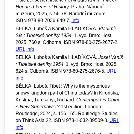
Hundred Years of History
. Praha: Národní
muzeum, 2025, s. 56-78. Národní muzeum.
ISBN 978-80-7036-849-7.
info
BĚLKA, Luboš a Kamila HLADÍKOVÁ.
Vladimír
Sís : Tibetské deníky 1954
. 1. vyd. Brno: Host,
2025, 760 s. Odborná. ISBN 978-80-275-2677-2.
URL
info
BĚLKA, Luboš a Kamila HLADÍKOVÁ.
Josef Vaniš
: Tibetské deníky 1954
. 1. vyd. Brno: Host, 2025,
624 s. Odborná. ISBN 978-80-275-2676-5.
URL
info
BĚLKA, Luboš. Tibet : Why is the mysterious
snowy kingdom part of China today? In Kironska,
Kristina; Turcsanyi, Richard.
Contemporary China :
A New Superpower?
1st edition. London:
Routledge, 2024, s. 156-165. Routledge Studies
on Think Asia 22. ISBN 978-1-032-39509-8.
URL
info