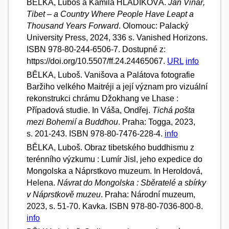
BĚLKA, Luboš a Kamila HLADÍKOVÁ.
Jan Vinař,
Tibet – a Country Where People Have Leapt a
Thousand Years Forward
. Olomouc: Palacký
University Press, 2024, 336 s. Vanished Horizons.
ISBN 978-80-244-6506-7. Dostupné z:
https://doi.org/10.5507/ff.24.24465067.
URL
info
BĚLKA, Luboš. Vanišova a Palátova fotografie
Baržiho velkého Maitréji a její význam pro vizuální
rekonstrukci chrámu Džokhang ve Lhase :
Případová studie. In Váša, Ondřej.
Tichá pošta
mezi Bohemií a Buddhou
. Praha: Togga, 2023,
s. 201-243. ISBN 978-80-7476-228-4.
info
BĚLKA, Luboš. Obraz tibetského buddhismu z
terénního výzkumu : Lumír Jisl, jeho expedice do
Mongolska a Náprstkovo muzeum. In Heroldová,
Helena.
Návrat do Mongolska : Sběratelé a sbírky
v Náprstkově muzeu
. Praha: Národní muzeum,
2023, s. 51-70. Kavka. ISBN 978-80-7036-800-8.
info