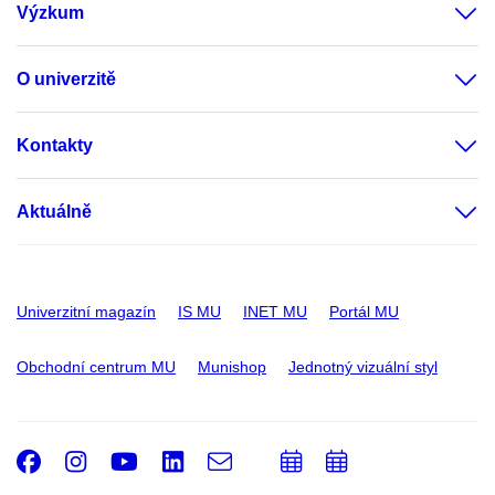
Výzkum
O univerzitě
Kontakty
Aktuálně
Univerzitní magazín
IS MU
INET MU
Portál MU
Obchodní centrum MU
Munishop
Jednotný vizuální styl
Facebook
Instagram
Youtube
LinkedIn
e-
Přidat
Přidat
Email
mail
do
do