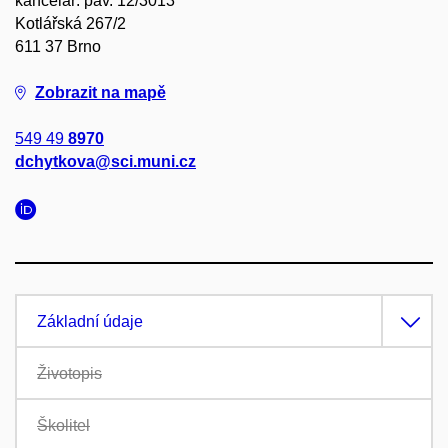
kancelář: pav. 12/3013
Kotlářská 267/2
611 37 Brno
Zobrazit na mapě
549 49
8970
dchytkova@sci.muni.cz
Základní údaje
Životopis
Školitel