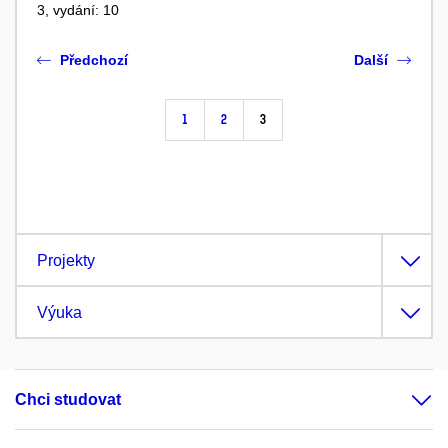
3, vydání: 10
Předchozí
Další
1
2
3
Projekty
Výuka
Chci studovat