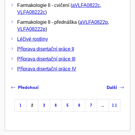
Farmakologie II - cvičení (
aVLFA0822c
,
VLFA08222c
)
Farmakologie II - přednáška (
aVLFA0822p
,
VLFA08222p
)
Léčivé rostliny
Příprava disertační práce II
Příprava disertační práce III
Příprava disertační práce IV
Předchozí
Další
1
2
3
4
5
6
7
…
11