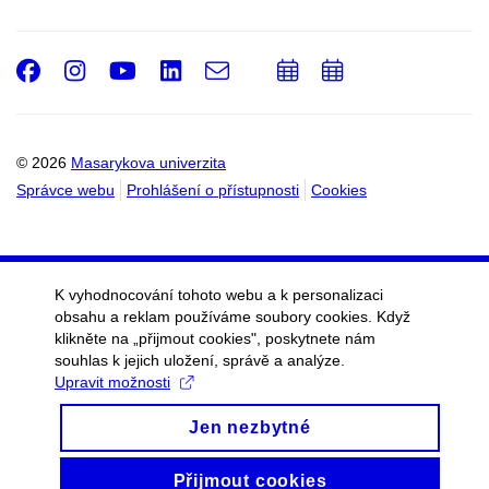
Facebook
Instagram
Youtube
LinkedIn
e-
Přidat
Přidat
Email
mail
do
do
kalendáře
kalendáře
© 2026
Masarykova univerzita
Správce webu
Prohlášení o přístupnosti
Cookies
K vyhodnocování tohoto webu a k personalizaci
obsahu a reklam používáme soubory cookies. Když
klikněte na „přijmout cookies", poskytnete nám
souhlas k jejich uložení, správě a analýze.
Upravit možnosti
Jen nezbytné
Přijmout cookies