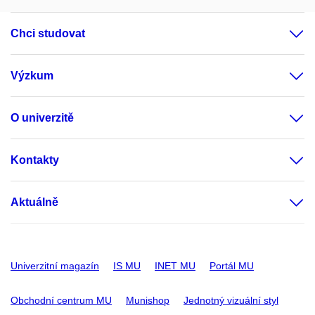
Chci studovat
Výzkum
O univerzitě
Kontakty
Aktuálně
Univerzitní magazín
IS MU
INET MU
Portál MU
Obchodní centrum MU
Munishop
Jednotný vizuální styl