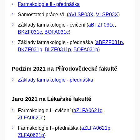
Farmakologie II - přednáška
Samostatná práce-VL (
aVLSP03X
,
VLSP03X
)
Základy farmakologie - cvičení (
aBFZF031c
,
BKZF031c
,
BOFA031c
)
Základy farmakologie - přednáška (
aBFZF031p
,
BKZF031p
,
BLZF0311p
,
BOFA031p
)
Podzim 2021 na Přírodovědecké fakultě
Základy farmakologie - přednáška
Jaro 2021 na Lékařské fakultě
Farmakologie I - cvičení (
aZLFA0621c
,
ZLFA0621c
)
Farmakologie I - přednáška (
aZLFA0621p
,
ZLFA0621p
)