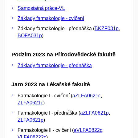
Samostatná práce-VL
Základy farmakologie - cvičení
Základy farmakologie - přednáška (
BKZF031p
,
BOFA031p
)
Podzim 2023 na Přírodovědecké fakultě
Základy farmakologie - přednáška
Jaro 2023 na Lékařské fakultě
Farmakologie I - cvičení (
aZLFA0621c
,
ZLFA0621c
)
Farmakologie I - přednáška (
aZLFA0621p
,
ZLFA0621p
)
Farmakologie II - cvičení (
aVLFA0822c
,
VLFA08222c
)