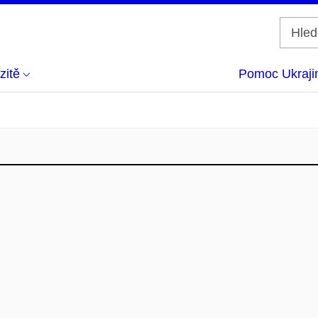
zitě
Pomoc Ukraji