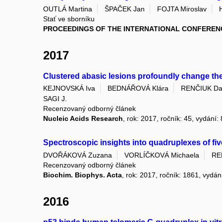
OUTLÁ Martina
ŠPAČEK Jan
FOJTA Miroslav
Stať ve sborníku
PROCEEDINGS OF THE INTERNATIONAL CONFEREN
2017
Clustered abasic lesions profoundly change the
KEJNOVSKÁ Iva
BEDNÁŘOVÁ Klára
RENČIUK Da
SAGI J.
Recenzovaný odborný článek
Nucleic Acids Research
, rok: 2017, ročník: 45, vydání:
Spectroscopic insights into quadruplexes of f
DVOŘÁKOVÁ Zuzana
VORLÍČKOVÁ Michaela
RE
Recenzovaný odborný článek
Biochim. Biophys. Acta
, rok: 2017, ročník: 1861, vydán
2016