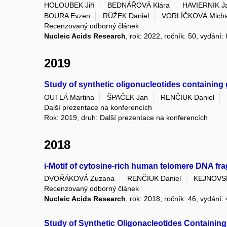
HOLOUBEK Jiří
BEDNÁŘOVÁ Klára
HAVIERNIK J
BOURA Evzen
RŮŽEK Daniel
VORLÍČKOVÁ Micha
Recenzovaný odborný článek
Nucleic Acids Research
, rok: 2022, ročník: 50, vydání:
2019
Study of synthetic oligonucleotides containing
OUTLÁ Martina
ŠPAČEK Jan
RENČIUK Daniel
Další prezentace na konferencích
Rok: 2019, druh: Další prezentace na konferencích
2018
i-Motif of cytosine-rich human telomere DNA fr
DVOŘÁKOVÁ Zuzana
RENČIUK Daniel
KEJNOVSK
Recenzovaný odborný článek
Nucleic Acids Research
, rok: 2018, ročník: 46, vydání:
Study of Synthetic Oligonacleotides Containin