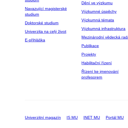
studium
Dění ve výzkumu
Navazující magisterské
Výzkumné úspěchy
studium
Výzkumná témata
Doktorské studium
Výzkumná infrastruktura
Univerzita na celý život
Mezinárodní vědecká rad
E-přihláška
Publikace
Projekty
Habilitační řízení
Řízení ke jmenování
profesorem
Univerzitní magazín
IS MU
INET MU
Portál MU