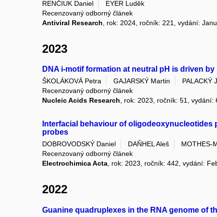
RENČIUK Daniel
EYER Luděk
Recenzovaný odborný článek
Antiviral Research
, rok: 2024, ročník: 221, vydání: Ja
2023
DNA i-motif formation at neutral pH is driven by 
ŠKOLÁKOVÁ Petra
GAJARSKÝ Martin
PALACKÝ 
Recenzovaný odborný článek
Nucleic Acids Research
, rok: 2023, ročník: 51, vydání:
Interfacial behaviour of oligodeoxynucleotides
probes
DOBROVODSKÝ Daniel
DAŇHEL Aleš
MOTHES-M
Recenzovaný odborný článek
Electrochimica Acta
, rok: 2023, ročník: 442, vydání: F
2022
Guanine quadruplexes in the RNA genome of the ti