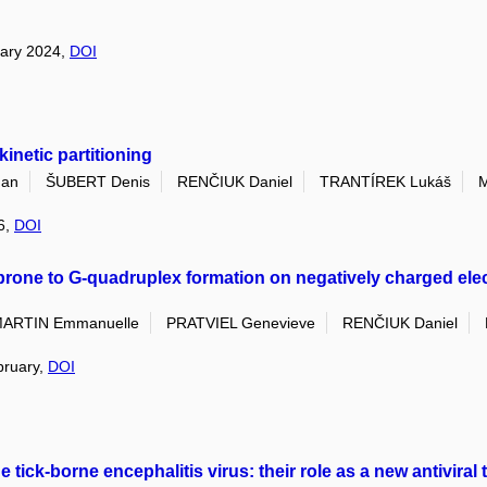
nuary 2024,
DOI
kinetic partitioning
Jan
ŠUBERT Denis
RENČIUK Daniel
TRANTÍREK Lukáš
M
 6,
DOI
 prone to G-quadruplex formation on negatively charged ele
ARTIN Emmanuelle
PRATVIEL Genevieve
RENČIUK Daniel
ebruary,
DOI
ck-borne encephalitis virus: their role as a new antiviral t