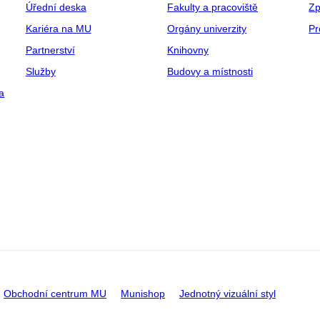
Úřední deska
Fakulty a pracoviště
Zp
Kariéra na MU
Orgány univerzity
Pr
Partnerství
Knihovny
Služby
Budovy a místnosti
a
Obchodní centrum MU
Munishop
Jednotný vizuální styl