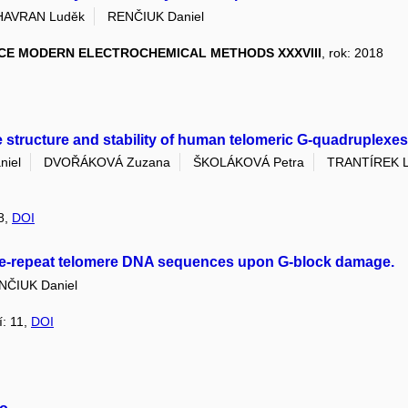
HAVRAN Luděk
RENČIUK Daniel
CE MODERN ELECTROCHEMICAL METHODS XXXVIII
, rok: 2018
 structure and stability of human telomeric G-quadruplexes
niel
DVOŘÁKOVÁ Zuzana
ŠKOLÁKOVÁ Petra
TRANTÍREK L
 8,
DOI
ive-repeat telomere DNA sequences upon G-block damage.
NČIUK Daniel
í: 11,
DOI