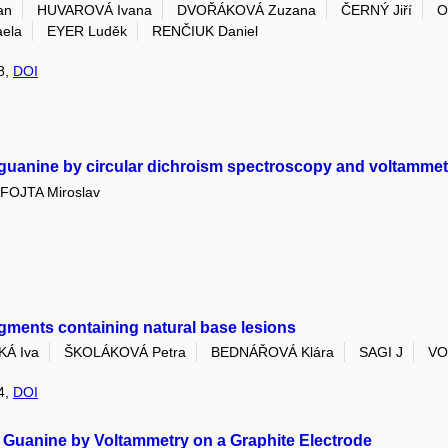
an
HUVAROVÁ Ivana
DVOŘÁKOVÁ Zuzana
ČERNÝ Jiří
O
ela
EYER Luděk
RENČIUK Daniel
 8,
DOI
 guanine by circular dichroism spectroscopy and voltammetr
FOJTA Miroslav
agments containing natural base lesions
Á Iva
ŠKOLÁKOVÁ Petra
BEDNÁŘOVÁ Klára
SAGI J
VO
 4,
DOI
g Guanine by Voltammetry on a Graphite Electrode