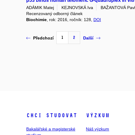
p53 binds human telomeric G-quadruplex in vit
ADÁMIK Matej
KEJNOVSKÁ Iva
BAŽANTOVÁ Pav
Recenzovaný odborný článek
Biochimie
, rok: 2016, ročník: 128,
DOI
1
2
Předchozí
Další
Chci studovat
Výzkum
Bakalářské a magisterské
Náš výzkum