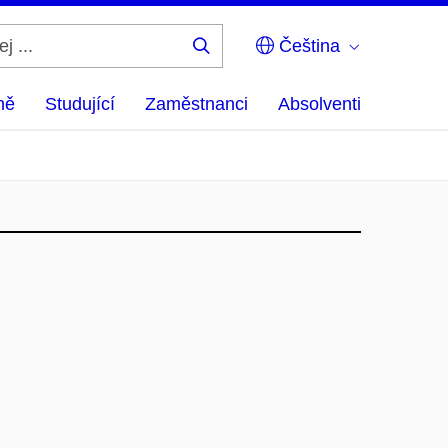
Čeština
Hledej
...
ně
Studující
Zaměstnanci
Absolventi