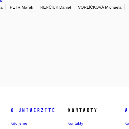
ro
la
PETR Marek
RENČIUK Daniel
VORLÍČKOVÁ Michaela
O univerzitě
Kontakty
A
Kdo jsme
Kontakty
Ka