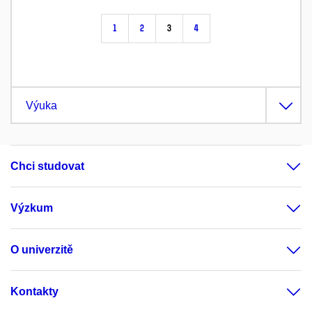
1
2
3
4
Výuka
Chci studovat
Výzkum
O univerzitě
Kontakty