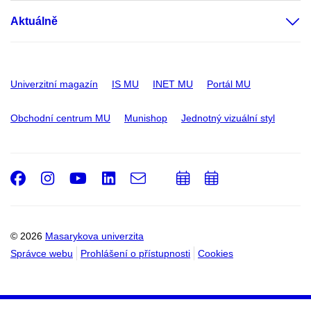
Aktuálně
Univerzitní magazín
IS MU
INET MU
Portál MU
Obchodní centrum MU
Munishop
Jednotný vizuální styl
Facebook
Instagram
Youtube
LinkedIn
e-
Přidat
Přidat
Email
mail
do
do
kalendáře
kalendáře
© 2026
Masarykova univerzita
Správce webu
Prohlášení o přístupnosti
Cookies