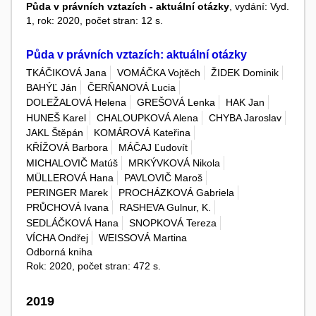
Půda v právních vztazích - aktuální otázky
, vydání: Vyd.
1, rok: 2020, počet stran: 12 s.
Půda v právních vztazích: aktuální otázky
TKÁČIKOVÁ Jana
VOMÁČKA Vojtěch
ŽIDEK Dominik
BAHÝĽ Ján
ČERŇANOVÁ Lucia
DOLEŽALOVÁ Helena
GREŠOVÁ Lenka
HAK Jan
HUNEŠ Karel
CHALOUPKOVÁ Alena
CHYBA Jaroslav
JAKL Štěpán
KOMÁROVÁ Kateřina
KŘÍŽOVÁ Barbora
MÁČAJ Ľudovít
MICHALOVIČ Matúš
MRKÝVKOVÁ Nikola
MÜLLEROVÁ Hana
PAVLOVIČ Maroš
PERINGER Marek
PROCHÁZKOVÁ Gabriela
PRŮCHOVÁ Ivana
RASHEVA Gulnur, K.
SEDLÁČKOVÁ Hana
SNOPKOVÁ Tereza
VÍCHA Ondřej
WEISSOVÁ Martina
Odborná kniha
Rok: 2020, počet stran: 472 s.
2019