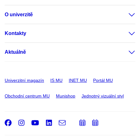
O univerzitě
Kontakty
Aktuálně
Univerzitní magazín
IS MU
INET MU
Portál MU
Obchodní centrum MU
Munishop
Jednotný vizuální styl
Facebook
Instagram
Youtube
LinkedIn
e-
Přidat
Přidat
Email
mail
do
do
kalendáře
kalendáře