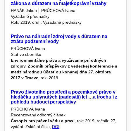
zákona s důrazem na majetkoprávní vztahy
HANÁK Jakub
PRŮCHOVÁ Ivana
Vyžádané přednášky
Rok: 2019, druh: Vyžádané přednášky
Právo na náhradní zdroj vody s důrazem na
ztrátu podzemní vody
PRŮCHOVÁ Ivana
Stať ve sborníku
Environmentáĺne práva a využívanie prírodných
zdrojov, Zborník príspěvkov z vedeckej konferencie s
medzinárodnou účast´ou konanej dňa 27. októbra
2017 v Trnave
, rok: 2019
Právo životního prostředí a pozemkové právo v
hledáčku uplynutých (padesáti) let …a trochu i z
pohledu budoucí perspektivy
PRŮCHOVÁ Ivana
Recenzovaný odborný článek
Časopis pro právní vědu a praxi
, rok: 2019, ročník: 27,
vydání: Zvláštní číslo,
DOI