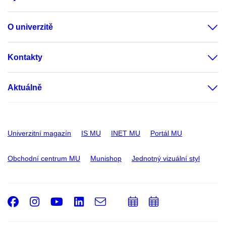
O univerzitě
Kontakty
Aktuálně
Univerzitní magazín
IS MU
INET MU
Portál MU
Obchodní centrum MU
Munishop
Jednotný vizuální styl
Facebook
Instagram
Youtube
LinkedIn
e-
Přidat
Přidat
Email
mail
do
do
kalendáře
kalendáře