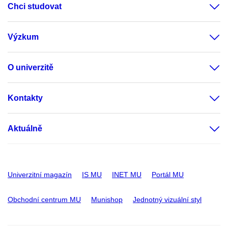
Chci studovat
Výzkum
O univerzitě
Kontakty
Aktuálně
Univerzitní magazín
IS MU
INET MU
Portál MU
Obchodní centrum MU
Munishop
Jednotný vizuální styl