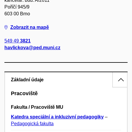
kancelář: bud. A/2011
Poříčí 945/9
603 00 Brno
Zobrazit na mapě
549 49
3821
havlickova@ped.muni.cz
Základní údaje
Pracoviště
Fakulta / Pracoviště MU
Katedra speciální a inkluzivní pedagogiky
–
Pedagogická fakulta