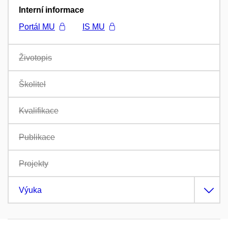
Interní informace
Portál MU
IS MU
Životopis
Školitel
Kvalifikace
Publikace
Projekty
Výuka