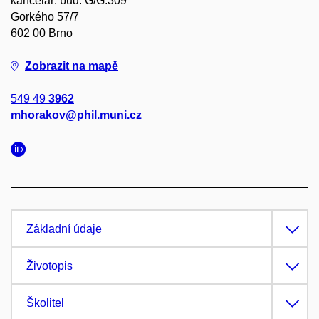
kancelář: bud. G/G.309
Gorkého 57/7
602 00 Brno
Zobrazit na mapě
549 49
3962
mhorakov@phil.muni.cz
Základní údaje
Životopis
Školitel