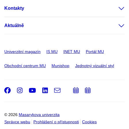
Kontakty
Aktuálně
Univerzitní magazín
IS MU
INET MU
Portál MU
Obchodní centrum MU
Munishop
Jednotný vizuální styl
Facebook
Instagram
Youtube
LinkedIn
e-
Přidat
Přidat
Email
mail
do
do
kalendáře
kalendáře
© 2026
Masarykova univerzita
Správce webu
Prohlášení o přístupnosti
Cookies