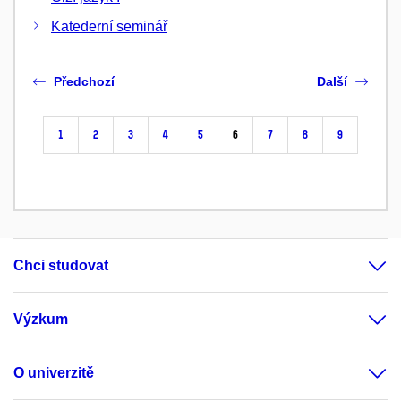
Katederní seminář
Předchozí
Další
1
2
3
4
5
6
7
8
9
Chci studovat
Výzkum
O univerzitě