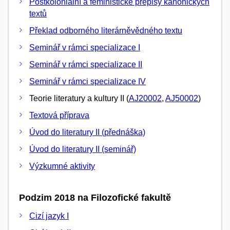
Postkoloniální a feministické přepisy kanonických
textů
Překlad odborného literárněvědného textu
Seminář v rámci specializace I
Seminář v rámci specializace II
Seminář v rámci specializace IV
Teorie literatury a kultury II (
AJ20002
,
AJ50002
)
Textová příprava
Úvod do literatury II (přednáška)
Úvod do literatury II (seminář)
Výzkumné aktivity
Podzim 2018 na Filozofické fakultě
Cizí jazyk I