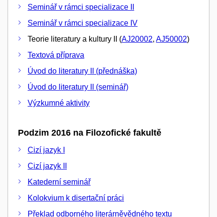
Seminář v rámci specializace II
Seminář v rámci specializace IV
Teorie literatury a kultury II (
AJ20002
,
AJ50002
)
Textová příprava
Úvod do literatury II (přednáška)
Úvod do literatury II (seminář)
Výzkumné aktivity
Podzim 2016 na Filozofické fakultě
Cizí jazyk I
Cizí jazyk II
Katederní seminář
Kolokvium k disertační práci
Překlad odborného literárněvědného textu