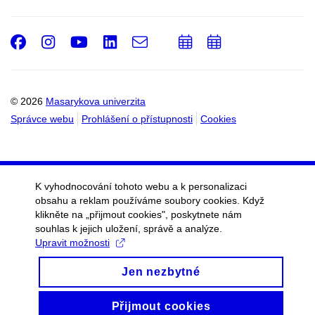
Facebook
Instagram
Youtube
LinkedIn
e-
Přidat
Přidat
Email
mail
do
do
kalendáře
kalendáře
© 2026
Masarykova univerzita
Správce webu
Prohlášení o přístupnosti
Cookies
K vyhodnocování tohoto webu a k personalizaci
obsahu a reklam používáme soubory cookies. Když
klikněte na „přijmout cookies", poskytnete nám
souhlas k jejich uložení, správě a analýze.
Upravit možnosti
Jen nezbytné
Přijmout cookies