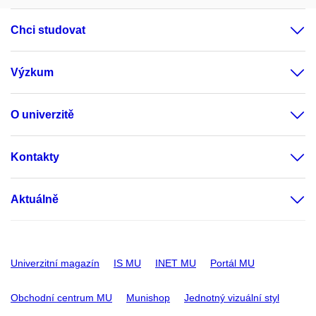
Chci studovat
Výzkum
O univerzitě
Kontakty
Aktuálně
Univerzitní magazín
IS MU
INET MU
Portál MU
Obchodní centrum MU
Munishop
Jednotný vizuální styl