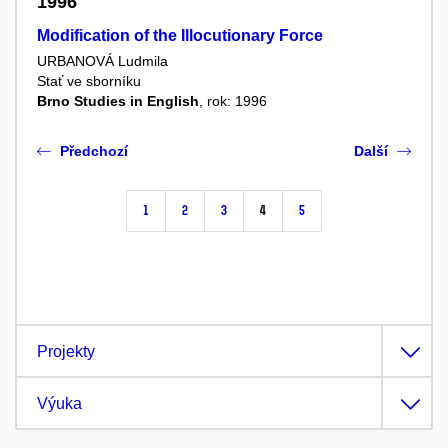
1996
Modification of the Illocutionary Force
URBANOVÁ Ludmila
Stať ve sborníku
Brno Studies in English
, rok: 1996
Předchozí
Další
1
2
3
4
5
Projekty
Výuka