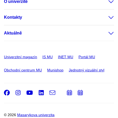
O univerzitě
Kontakty
Aktuálně
Univerzitní magazín
IS MU
INET MU
Portál MU
Obchodní centrum MU
Munishop
Jednotný vizuální styl
Facebook
Instagram
Youtube
LinkedIn
e-
Přidat
Přidat
Email
mail
do
do
kalendáře
kalendáře
© 2026
Masarykova univerzita