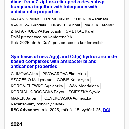
dimer from Ziziphora clinopodioides subsp.
bungeana together with triterpenes with
antidiabetic properties
MALANÍK Milan
TREML Jakub
KUBÍNOVÁ Renata
VÁVROVÁ Gabriela
ORAVEC Michal
MAREK Jaromír
ZHAPARKULOVA Karlygash
ŠMEJKAL Karel
Další prezentace na konferencích
Rok: 2025, druh: Další prezentace na konferencích
Synthesis of new Ag(i) and Cd(ii) hydrozanomide-
based complexes with antibacterial and
anticancer properties
CLIMOVA Alina
PIVOVAROVA Ekaterina
SZCZESIO Malgorzata
GOBIS Katarzyna
KORGA-PLEWKO Agnieszka
IWAN Magdalena
KORDIALIK-BOGACKA Edyta
SCIESZKA Sylwia
MAREK Jaromír
CZYLKOWSKA Agnieszka
Recenzovaný odborný článek
RSC Advances
, rok: 2025, ročník: 15, vydání: 25,
DOI
2024