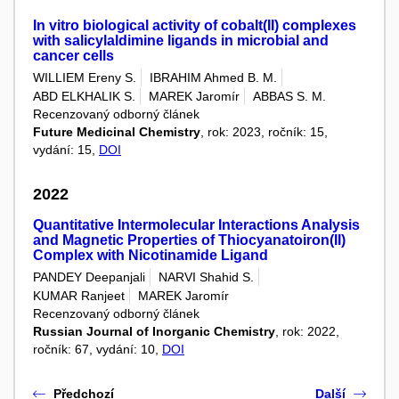
In vitro biological activity of cobalt(II) complexes
with salicylaldimine ligands in microbial and
cancer cells
WILLIEM Ereny S.
IBRAHIM Ahmed B. M.
ABD ELKHALIK S.
MAREK Jaromír
ABBAS S. M.
Recenzovaný odborný článek
Future Medicinal Chemistry
, rok: 2023, ročník: 15,
vydání: 15,
DOI
2022
Quantitative Intermolecular Interactions Analysis
and Magnetic Properties of Thiocyanatoiron(II)
Complex with Nicotinamide Ligand
PANDEY Deepanjali
NARVI Shahid S.
KUMAR Ranjeet
MAREK Jaromír
Recenzovaný odborný článek
Russian Journal of Inorganic Chemistry
, rok: 2022,
ročník: 67, vydání: 10,
DOI
Předchozí
Další