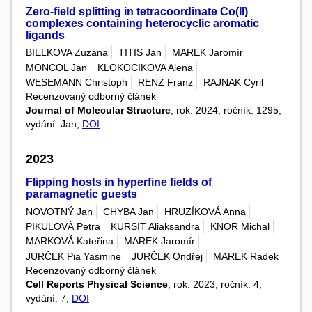
Zero-field splitting in tetracoordinate Co(II)
complexes containing heterocyclic aromatic
ligands
BIELKOVA Zuzana
TITIS Jan
MAREK Jaromír
MONCOL Jan
KLOKOCIKOVA Alena
WESEMANN Christoph
RENZ Franz
RAJNAK Cyril
Recenzovaný odborný článek
Journal of Molecular Structure
, rok: 2024, ročník: 1295,
vydání: Jan,
DOI
2023
Flipping hosts in hyperfine fields of
paramagnetic guests
NOVOTNÝ Jan
CHYBA Jan
HRUZÍKOVÁ Anna
PIKULOVÁ Petra
KURSIT Aliaksandra
KNOR Michal
MARKOVÁ Kateřina
MAREK Jaromír
JURČEK Pia Yasmine
JURČEK Ondřej
MAREK Radek
Recenzovaný odborný článek
Cell Reports Physical Science
, rok: 2023, ročník: 4,
vydání: 7,
DOI