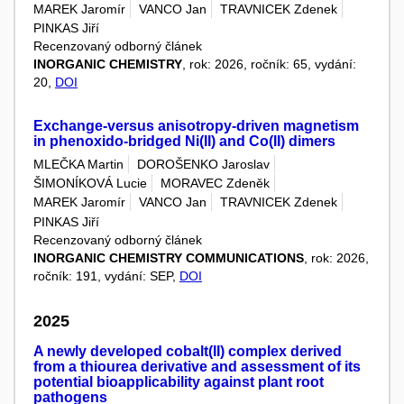
MAREK Jaromír
VANCO Jan
TRAVNICEK Zdenek
PINKAS Jiří
Recenzovaný odborný článek
INORGANIC CHEMISTRY
, rok: 2026, ročník: 65, vydání:
20,
DOI
Exchange-versus anisotropy-driven magnetism
in phenoxido-bridged Ni(II) and Co(II) dimers
MLEČKA Martin
DOROŠENKO Jaroslav
ŠIMONÍKOVÁ Lucie
MORAVEC Zdeněk
MAREK Jaromír
VANCO Jan
TRAVNICEK Zdenek
PINKAS Jiří
Recenzovaný odborný článek
INORGANIC CHEMISTRY COMMUNICATIONS
, rok: 2026,
ročník: 191, vydání: SEP,
DOI
2025
A newly developed cobalt(II) complex derived
from a thiourea derivative and assessment of its
potential bioapplicability against plant root
pathogens