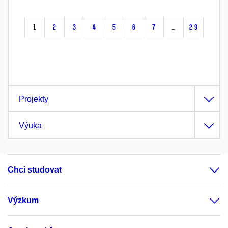
1
2
3
4
5
6
7
…
29
Projekty
Výuka
Chci studovat
Výzkum