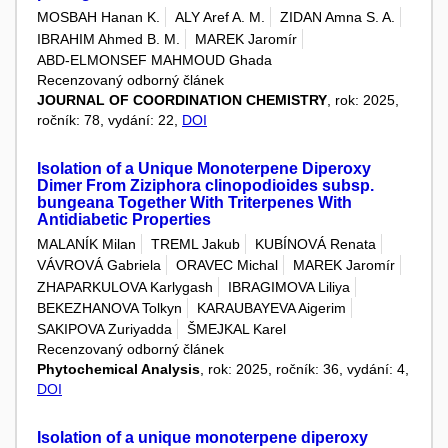
MOSBAH Hanan K.
ALY Aref A. M.
ZIDAN Amna S. A.
IBRAHIM Ahmed B. M.
MAREK Jaromír
ABD-ELMONSEF MAHMOUD Ghada
Recenzovaný odborný článek
JOURNAL OF COORDINATION CHEMISTRY
, rok: 2025,
ročník: 78, vydání: 22,
DOI
Isolation of a Unique Monoterpene Diperoxy
Dimer From Ziziphora clinopodioides subsp.
bungeana Together With Triterpenes With
Antidiabetic Properties
MALANÍK Milan
TREML Jakub
KUBÍNOVÁ Renata
VÁVROVÁ Gabriela
ORAVEC Michal
MAREK Jaromír
ZHAPARKULOVA Karlygash
IBRAGIMOVA Liliya
BEKEZHANOVA Tolkyn
KARAUBAYEVA Aigerim
SAKIPOVA Zuriyadda
ŠMEJKAL Karel
Recenzovaný odborný článek
Phytochemical Analysis
, rok: 2025, ročník: 36, vydání: 4,
DOI
Isolation of a unique monoterpene diperoxy