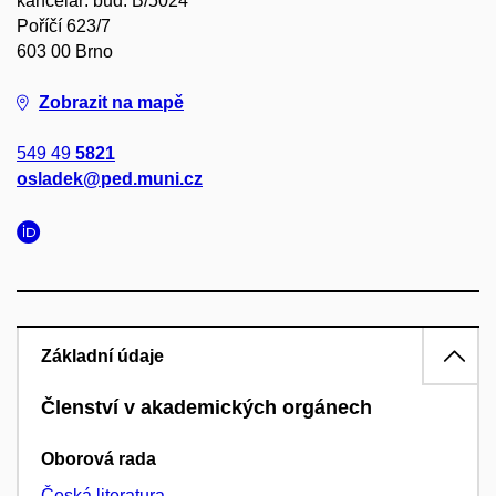
kancelář: bud. B/5024
Poříčí 623/7
603 00 Brno
Zobrazit na mapě
549 49
5821
osladek@ped.muni.cz
Základní údaje
Členství v akademických orgánech
Oborová rada
Česká literatura