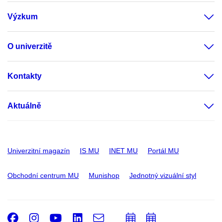
Výzkum
O univerzitě
Kontakty
Aktuálně
Univerzitní magazín
IS MU
INET MU
Portál MU
Obchodní centrum MU
Munishop
Jednotný vizuální styl
Facebook
Instagram
Youtube
LinkedIn
e-
Přidat
Přidat