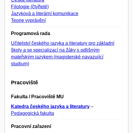
Filologie (čtyřleté)
Jazyková a literární komunikace
Teorie vyprávění
Programová rada
Učitelství českého jazyka a literatury pro základní
školy a se specializací na žáky s odlišným
mateřským jazykem (magisterské navazující
studium)
Pracoviště
Fakulta / Pracoviště MU
Katedra českého jazyka a literatury
–
Pedagogická fakulta
Pracovní zařazení