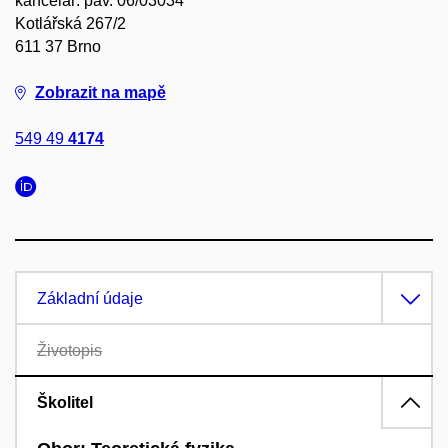
kancelář: pav. 06/03034
Kotlářská 267/2
611 37 Brno
Zobrazit na mapě
549 49
4174
Základní údaje
Životopis
Školitel