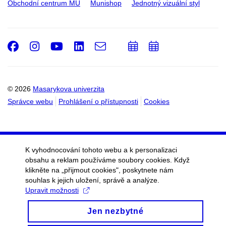
Obchodní centrum MU
Munishop
Jednotný vizuální styl
Facebook
Instagram
Youtube
LinkedIn
e-
Přidat
Přidat
Email
mail
do
do
kalendáře
kalendáře
© 2026
Masarykova univerzita
Správce webu
Prohlášení o přístupnosti
Cookies
K vyhodnocování tohoto webu a k personalizaci
obsahu a reklam používáme soubory cookies. Když
klikněte na „přijmout cookies", poskytnete nám
souhlas k jejich uložení, správě a analýze.
Upravit možnosti
Jen nezbytné