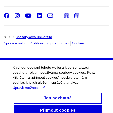
Facebook
Instagram
Youtube
LinkedIn
e-
Přidat
Přidat
Email
mail
do
do
kalendáře
kalendáře
© 2026
Masarykova univerzita
Správce webu
Prohlášení o přístupnosti
Cookies
K vyhodnocování tohoto webu a k personalizaci
obsahu a reklam používáme soubory cookies. Když
klikněte na „přijmout cookies", poskytnete nám
souhlas k jejich uložení, správě a analýze.
Upravit možnosti
Jen nezbytné
Přijmout cookies