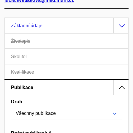
lucie.svetlakova@med.muni.cz
Základní údaje
Životopis
Školitel
Kvalifikace
Publikace
Druh