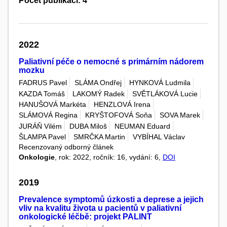
Počet publikací: 4
2022
Paliativní péče o nemocné s primárním nádorem
mozku
FADRUS Pavel
SLÁMA Ondřej
HYNKOVÁ Ludmila
KAZDA Tomáš
LAKOMÝ Radek
SVĚTLÁKOVÁ Lucie
HANUŠOVÁ Markéta
HENZLOVÁ Irena
SLÁMOVÁ Regina
KRYŠTOFOVÁ Soňa
SOVA Marek
JURÁŇ Vilém
DUBA Miloš
NEUMAN Eduard
ŠLAMPA Pavel
SMRČKA Martin
VYBÍHAL Václav
Recenzovaný odborný článek
Onkologie
, rok: 2022, ročník: 16, vydání: 6,
DOI
2019
Prevalence symptomů úzkosti a deprese a jejich
vliv na kvalitu života u pacientů v paliativní
onkologické léčbě: projekt PALINT