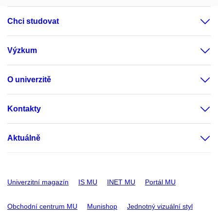
Chci studovat
Výzkum
O univerzitě
Kontakty
Aktuálně
Univerzitní magazín
IS MU
INET MU
Portál MU
Obchodní centrum MU
Munishop
Jednotný vizuální styl