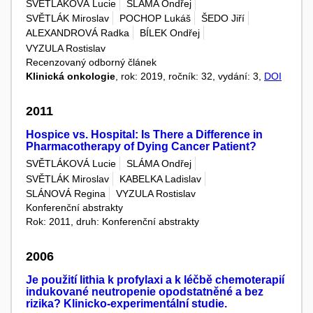
SVĚTLÁKOVÁ Lucie
SLÁMA Ondřej
SVĚTLÁK Miroslav
POCHOP Lukáš
ŠEDO Jiří
ALEXANDROVÁ Radka
BÍLEK Ondřej
VYZULA Rostislav
Recenzovaný odborný článek
Klinická onkologie
, rok: 2019, ročník: 32, vydání: 3,
DOI
2011
Hospice vs. Hospital: Is There a Difference in
Pharmacotherapy of Dying Cancer Patient?
SVĚTLÁKOVÁ Lucie
SLÁMA Ondřej
SVĚTLÁK Miroslav
KABELKA Ladislav
SLÁNOVÁ Regina
VYZULA Rostislav
Konferenční abstrakty
Rok: 2011, druh: Konferenční abstrakty
2006
Je použití lithia k profylaxi a k léčbě chemoterapií
indukované neutropenie opodstatněné a bez
rizika? Klinicko-experimentální studie.