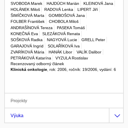
SVOBODA Marek
HAJDÚCH Marián
KLEINOVÁ Jana
HOLÁNEK Miloš
RADOVÁ Lenka
LIPERT Jiří
ŠIMÍČKOVÁ Marta
GOMBOŠOVÁ Jana
FOLBER František
CHOBOLA Miloš
ANDRAŠÍNOVÁ Tereza
PASEKA Tomáš
KONEČNÁ Eva
SLEZÁKOVÁ Renata
SOŠKOVÁ Radka
NAGYOVÁ Lucie
GRELL Peter
GARAJOVÁ Ingrid
SOLAŘÍKOVÁ Iva
ZVARÍKOVÁ Mária
HANÁK Libor
VALÍK Dalibor
PETRÁKOVÁ Katarína
VYZULA Rostislav
Recenzovaný odborný článek
Klinická onkologie
, rok: 2006, ročník: 19/2006, vydání: 6
Projekty
Výuka