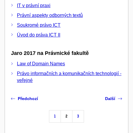
IT v právní praxi
Právní aspekty odborných textů
Soukromé právo ICT
Úvod do práva ICT II
Jaro 2017 na Právnické fakultě
Law of Domain Names
Právo informačních a komunikačních technologií -
veřejné
Předchozí
Další
1
2
3