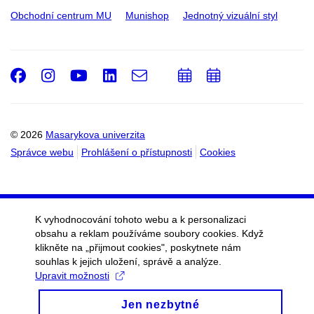
Obchodní centrum MU
Munishop
Jednotný vizuální styl
Facebook
Instagram
Youtube
LinkedIn
e-
Přidat
Přidat
Email
mail
do
do
kalendáře
kalendáře
© 2026
Masarykova univerzita
Správce webu
Prohlášení o přístupnosti
Cookies
K vyhodnocování tohoto webu a k personalizaci
obsahu a reklam používáme soubory cookies. Když
klikněte na „přijmout cookies", poskytnete nám
souhlas k jejich uložení, správě a analýze.
Upravit možnosti
Jen nezbytné