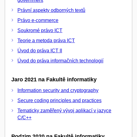
government
Právní aspekty odborných textů
Právo e-commerce
Soukromé právo ICT
Teorie a metoda práva ICT
Úvod do práva ICT II
Úvod do práva informačních technologií
Jaro 2021 na Fakultě informatiky
Information security and cryptography
Secure coding principles and practices
Tematicky zaměřený vývoj aplikací v jazyce
C/C++
Podzim 2020 na Fakultě informatiky