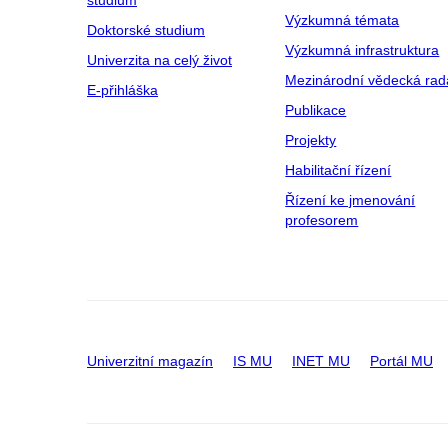
Výzkumná témata
Doktorské studium
Výzkumná infrastruktura
Univerzita na celý život
Mezinárodní vědecká rad
E-přihláška
Publikace
Projekty
Habilitační řízení
Řízení ke jmenování
profesorem
Univerzitní magazín
IS MU
INET MU
Portál MU