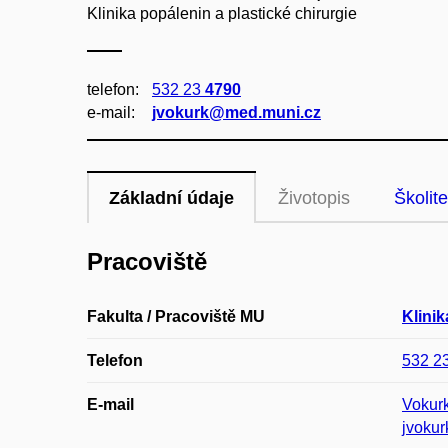
Klinika popálenin a plastické chirurgie
telefon:
532 23
4790
e‑mail:
jvokurk@med.muni.cz
Základní údaje
Životopis
Školite
Pracoviště
Fakulta / Pracoviště MU
Klinik
Telefon
532 2
E-mail
Vokur
jvoku