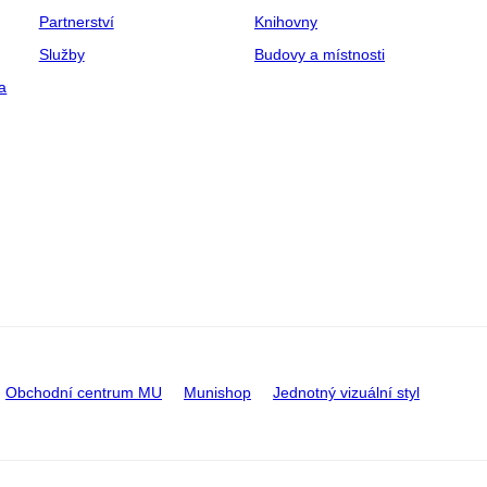
Partnerství
Knihovny
Služby
Budovy a místnosti
a
Obchodní centrum MU
Munishop
Jednotný vizuální styl