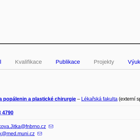
l
Kvalifikace
Publikace
Projekty
Výu
a popálenin a plastické chirurgie
–
Lékařská fakulta
(externí 
3
4790
kova.Jitka@fnbrno.cz
rk@med.muni.cz