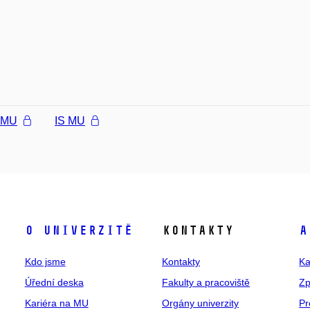
l MU
IS MU
O univerzitě
Kontakty
A
Kdo jsme
Kontakty
Ka
Úřední deska
Fakulty a pracoviště
Zp
Kariéra na MU
Orgány univerzity
Pr