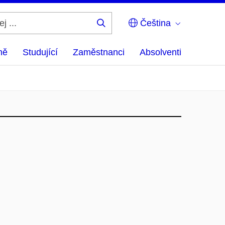
Čeština
Hledej
...
ně
Studující
Zaměstnanci
Absolventi