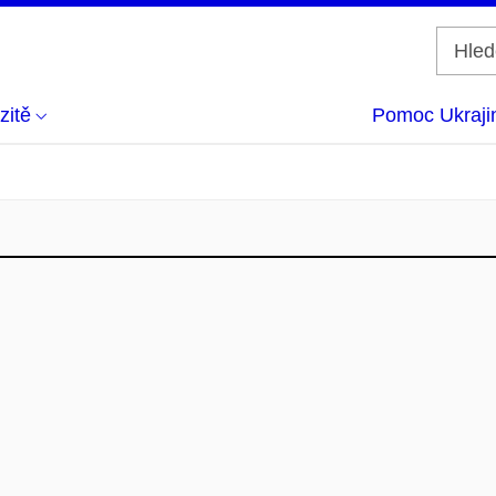
zitě
Pomoc Ukraji