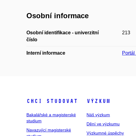
Osobní informace
Osobní identifikace - univerzitní
213
číslo
Interní informace
Portá
Chci studovat
Výzkum
Bakalářské a magisterské
Náš výzkum
studium
Dění ve výzkumu
Navazující magisterské
Výzkumné úspěchy
studium