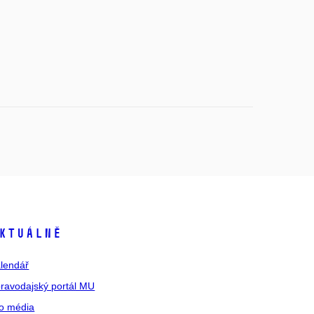
ktuálně
lendář
ravodajský portál MU
o média