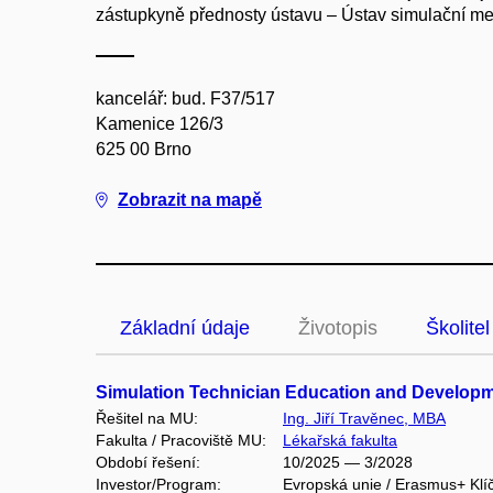
zástupkyně přednosty ústavu – Ústav simulační me
kancelář: bud. F37/517
Kamenice 126/3
625 00 Brno
Zobrazit na mapě
Základní údaje
Životopis
Školitel
Simulation Technician Education and Develop
Řešitel na MU:
Ing. Jiří Travěnec, MBA
Fakulta / Pracoviště MU:
Lékařská fakulta
Období řešení:
10/2025 — 3/2028
Investor/Program:
Evropská unie / Erasmus+ Klí