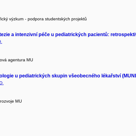
fický výzkum - podpora studentských projektů
tezie a intenzivní péče u pediatrických pacientů: retrospekt
D.
tová agentura MU
kologie u pediatrických skupin všeobecného lékařství (MUN
D.
 rozvoje MU