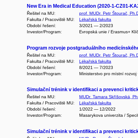
New Era in Medical Education (2020-1-CZ01-K
Řešitel na MU:
prof. MUDr. Petr Štourač, Ph
Fakulta / Pracoviště MU:
Lékařská fakulta
Období řešení:
3/2021 — 2/2023
Investor/Program:
Evropská unie / Erasmus+ Klí
Program rozvoje postgraduálního medicínskéh
Řešitel na MU:
prof. MUDr. Petr Štourač, Ph
Fakulta / Pracoviště MU:
Lékařská fakulta
Období řešení:
8/2021 — 7/2023
Investor/Program:
Ministerstvo pro místní rozv
Simulační trénink v identifikaci a prevenci kriti
Řešitel na MU:
MUDr. Tamara Skříšovská, Ph
Fakulta / Pracoviště MU:
Lékařská fakulta
Období řešení:
1/2022 — 12/2022
Investor/Program:
Masarykova univerzita / Speci
Simulační trénink v identifikaci a prevenci kriti