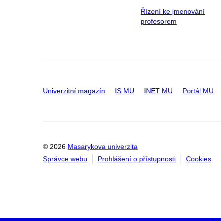
Řízení ke jmenování
profesorem
Univerzitní magazín
IS MU
INET MU
Portál MU
© 2026
Masarykova univerzita
Správce webu
Prohlášení o přístupnosti
Cookies