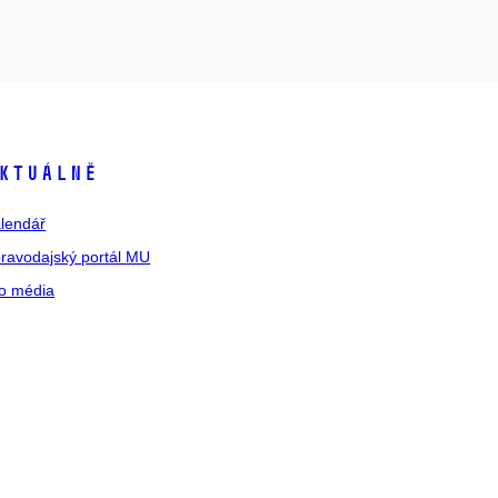
ktuálně
lendář
ravodajský portál MU
o média