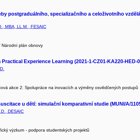
eby postgraduálního, specializačního a celoživotního vzděl
.D., MBA, LL.M., FESAIC
 / Národní plán obnovy
 Practical Experience Learning (2021-1-CZ01-KA220-HED-
.D.
čová akce 2: Spolupráce na inovacích a výměny osvědčených postupů
uscitace u dětí: simulační komparativní studie (MUNI/A/110
.D., DESAIC
fický výzkum - podpora studentských projektů