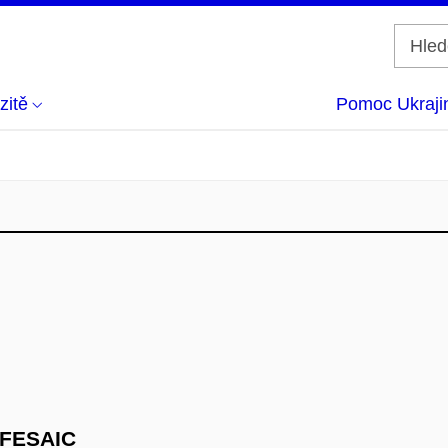
zitě
Pomoc Ukraji
, FESAIC