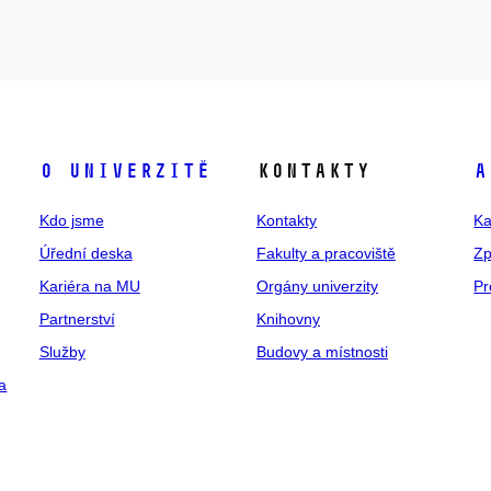
O univerzitě
Kontakty
A
Kdo jsme
Kontakty
Ka
Úřední deska
Fakulty a pracoviště
Zp
Kariéra na MU
Orgány univerzity
Pr
Partnerství
Knihovny
Služby
Budovy a místnosti
a