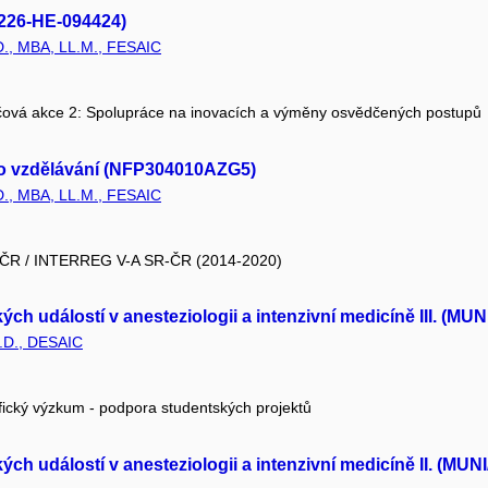
A226-HE-094424)
.D., MBA, LL.M., FESAIC
čová akce 2: Spolupráce na inovacích a výměny osvědčených postupů
o vzdělávání (NFP304010AZG5)
.D., MBA, LL.M., FESAIC
oj ČR / INTERREG V-A SR-ČR (2014-2020)
ckých událostí v anesteziologii a intenzivní medicíně III. (MU
.D., DESAIC
fický výzkum - podpora studentských projektů
ckých událostí v anesteziologii a intenzivní medicíně II. (MUN