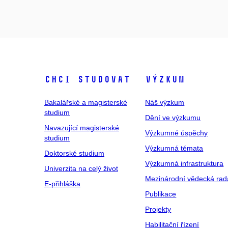
Chci studovat
Výzkum
Bakalářské a magisterské
Náš výzkum
studium
Dění ve výzkumu
Navazující magisterské
Výzkumné úspěchy
studium
Výzkumná témata
Doktorské studium
Výzkumná infrastruktura
Univerzita na celý život
Mezinárodní vědecká rad
E-přihláška
Publikace
Projekty
Habilitační řízení