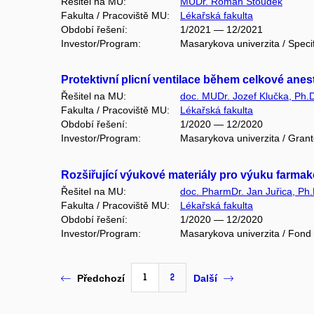
Řešitel na MU:
MUDr. Roman Štoudek
Fakulta / Pracoviště MU:
Lékařská fakulta
Období řešení:
1/2021 — 12/2021
Investor/Program:
Masarykova univerzita / Speci
Protektivní plicní ventilace během celkové anes
Řešitel na MU:
doc. MUDr. Jozef Klučka, Ph.
Fakulta / Pracoviště MU:
Lékařská fakulta
Období řešení:
1/2020 — 12/2020
Investor/Program:
Masarykova univerzita / Gran
Rozšiřující výukové materiály pro výuku farma
Řešitel na MU:
doc. PharmDr. Jan Juřica, Ph.
Fakulta / Pracoviště MU:
Lékařská fakulta
Období řešení:
1/2020 — 12/2020
Investor/Program:
Masarykova univerzita / Fond
1
2
Předchozí
Další