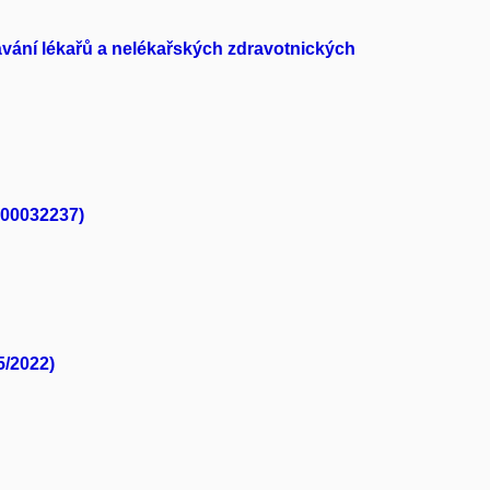
ávání lékařů a nelékařských zdravotnických
000032237)
5/2022)