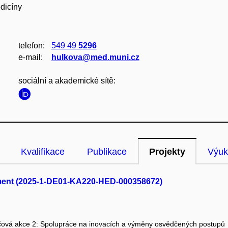
dicíny
telefon:
549 49
5296
e‑mail:
hulkova@med.muni.cz
sociální a akademické sítě:
Kvalifikace
Publikace
Projekty
Výuk
ment (2025-1-DE01-KA220-HED-000358672)
čová akce 2: Spolupráce na inovacích a výměny osvědčených postupů