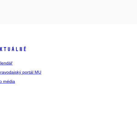
ktuálně
lendář
ravodajský portál MU
o média