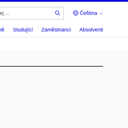
Čeština
Hledej
...
ně
Studující
Zaměstnanci
Absolventi