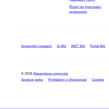
Řízení ke jmenování
profesorem
Univerzitní magazín
IS MU
INET MU
Portál MU
© 2026
Masarykova univerzita
Správce webu
Prohlášení o přístupnosti
Cookies