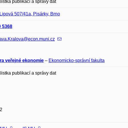
listka publikací a správy dat
Lipová 507/41a, Pisárky, Brno
9
5368
lava.Kralova@econ.muni.cz
ra veřejné ekonomie
–
Ekonomicko-správní fakulta
listka publikací a správy dat
2