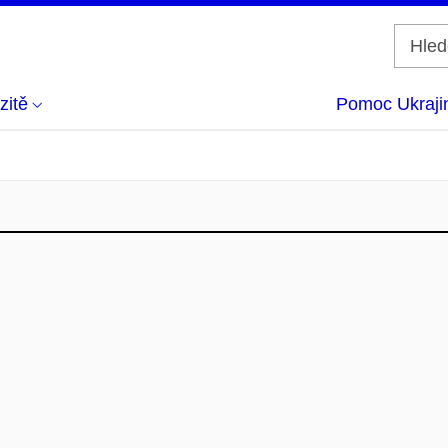
zitě
Pomoc Ukraji