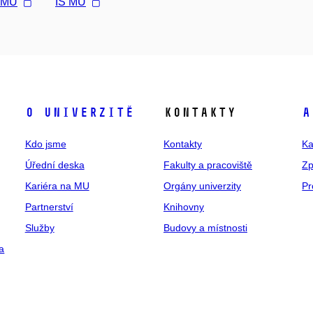
l MU
IS MU
O univerzitě
Kontakty
A
Kdo jsme
Kontakty
Ka
Úřední deska
Fakulty a pracoviště
Zp
Kariéra na MU
Orgány univerzity
Pr
Partnerství
Knihovny
Služby
Budovy a místnosti
a