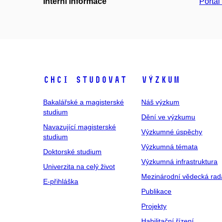
Interní informace
Portá
Chci studovat
Výzkum
Bakalářské a magisterské
Náš výzkum
studium
Dění ve výzkumu
Navazující magisterské
Výzkumné úspěchy
studium
Výzkumná témata
Doktorské studium
Výzkumná infrastruktura
Univerzita na celý život
Mezinárodní vědecká rad
E-přihláška
Publikace
Projekty
Habilitační řízení