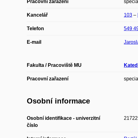
Pracovní zařazení
specia
Kancelář
103
–
Telefon
549 4
E-mail
Jaros
Fakulta / Pracoviště MU
Kated
Pracovní zařazení
specia
Osobní informace
Osobní identifikace - univerzitní
21722
číslo