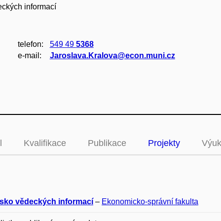
deckých informací
telefon:
549 49
5368
e‑mail:
Jaroslava.Kralova@econ.muni.cz
l
Kvalifikace
Publikace
Projekty
Výu
isko vědeckých informací
–
Ekonomicko-správní fakulta