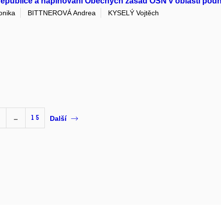
republice a naplňování Obecných zásad OSN v oblasti podni
nika
BITTNEROVÁ Andrea
KYSELÝ Vojtěch
…
15
Další