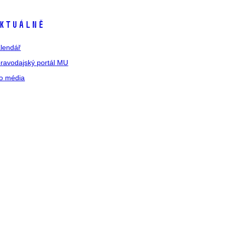
ktuálně
lendář
ravodajský portál MU
o média