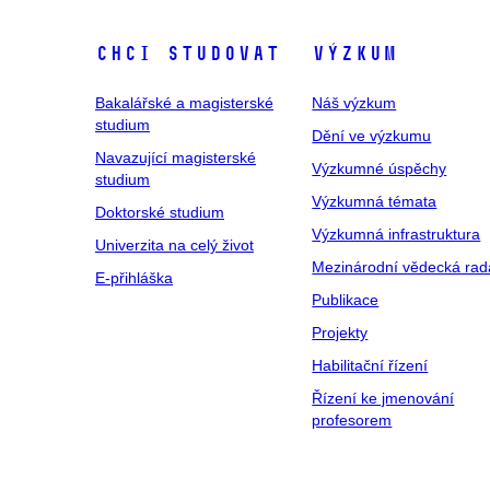
Chci studovat
Výzkum
Bakalářské a magisterské
Náš výzkum
studium
Dění ve výzkumu
Navazující magisterské
Výzkumné úspěchy
studium
Výzkumná témata
Doktorské studium
Výzkumná infrastruktura
Univerzita na celý život
Mezinárodní vědecká rad
E-přihláška
Publikace
Projekty
Habilitační řízení
Řízení ke jmenování
profesorem