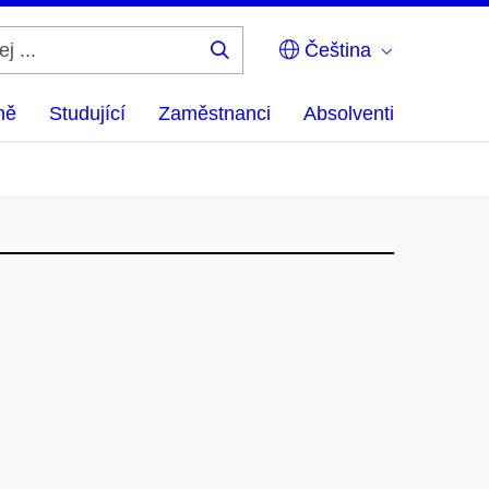
Čeština
Hledej
...
ně
Studující
Zaměstnanci
Absolventi