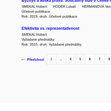
Byznys a lidská práva. Současný stav v České 
SMEKAL Hubert
HODER Lukáš
HERMANOVÁ Vero
Účelové publikace
Rok: 2015, druh: Účelové publikace
Efektivita vs. reprezentativnost
SMEKAL Hubert
Vyžádané přednášky
Rok: 2015, druh: Vyžádané přednášky
1
…
4
5
6
7
8
Předchozí