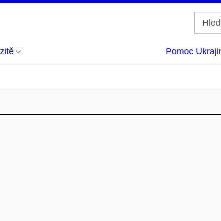
zitě
Pomoc Ukraji