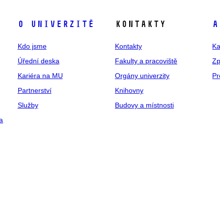
O univerzitě
Kontakty
A
Kdo jsme
Kontakty
Ka
Úřední deska
Fakulty a pracoviště
Zp
Kariéra na MU
Orgány univerzity
Pr
Partnerství
Knihovny
Služby
Budovy a místnosti
a