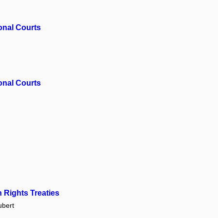
onal Courts
onal Courts
 Rights Treaties
bert