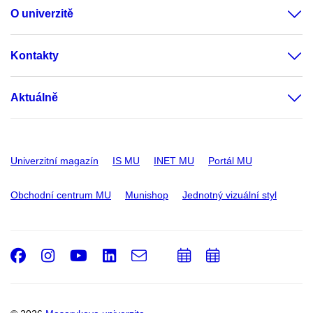
O univerzitě
Kontakty
Aktuálně
Univerzitní magazín
IS MU
INET MU
Portál MU
Obchodní centrum MU
Munishop
Jednotný vizuální styl
Facebook
Instagram
Youtube
LinkedIn
e-
Přidat
Přidat
Email
mail
do
do
kalendáře
kalendáře