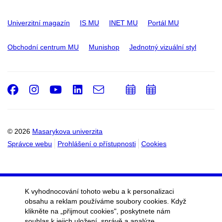
Univerzitní magazín
IS MU
INET MU
Portál MU
Obchodní centrum MU
Munishop
Jednotný vizuální styl
Facebook
Instagram
Youtube
LinkedIn
e-
Přidat
Přidat
Email
mail
do
do
kalendáře
kalendáře
© 2026
Masarykova univerzita
Správce webu
Prohlášení o přístupnosti
Cookies
K vyhodnocování tohoto webu a k personalizaci
obsahu a reklam používáme soubory cookies. Když
klikněte na „přijmout cookies", poskytnete nám
souhlas k jejich uložení, správě a analýze.