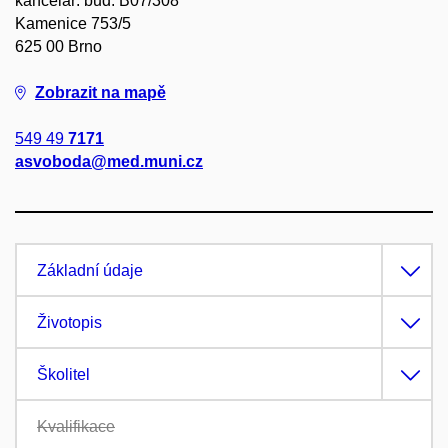
kancelář: bud. B07/308
Kamenice 753/5
625 00 Brno
Zobrazit na mapě
549 49
7171
asvoboda@med.muni.cz
Základní údaje
Životopis
Školitel
Kvalifikace