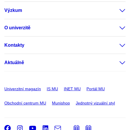
Výzkum
O univerzitě
Kontakty
Aktuálně
Univerzitní magazín
IS MU
INET MU
Portál MU
Obchodní centrum MU
Munishop
Jednotný vizuální styl
Facebook
Instagram
Youtube
LinkedIn
e-
Přidat
Přidat