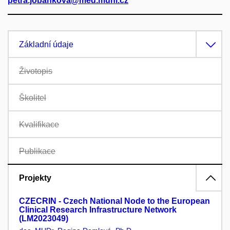
petra.jobankova@med.muni.cz
Základní údaje
Životopis
Školitel
Kvalifikace
Publikace
Projekty
CZECRIN - Czech National Node to the European
Clinical Research Infrastructure Network
(LM2023049)