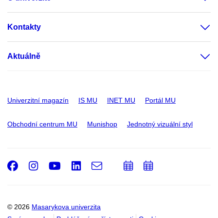
Kontakty
Aktuálně
Univerzitní magazín
IS MU
INET MU
Portál MU
Obchodní centrum MU
Munishop
Jednotný vizuální styl
Facebook
Instagram
Youtube
LinkedIn
e-
Přidat
Přidat
Email
mail
do
do
kalendáře
kalendáře
© 2026
Masarykova univerzita