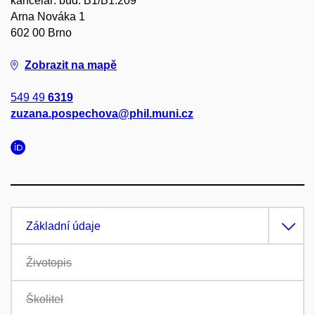
kancelář: bud. B1/B1.209
Arna Nováka 1
602 00 Brno
Zobrazit na mapě
549 49
6319
zuzana.pospechova@phil.muni.cz
Základní údaje
Životopis
Školitel