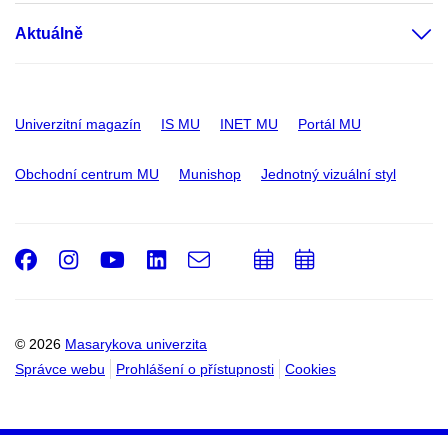
Aktuálně
Univerzitní magazín
IS MU
INET MU
Portál MU
Obchodní centrum MU
Munishop
Jednotný vizuální styl
Facebook
Instagram
Youtube
LinkedIn
e-
Přidat
Přidat
Email
mail
do
do
kalendáře
kalendáře
© 2026
Masarykova univerzita
Správce webu
Prohlášení o přístupnosti
Cookies