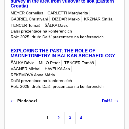
survey in the area from Vukovar to Ilok (Eastern
Croatia)
MEYER Cornelius
CARLETTI Margherita
GABRIEL Christiyani
DIZDAR Marko
KRZNAR Siniša
TENCER Tomáš
ŠÁLKA Dávid
Další prezentace na konferencích
Rok: 2025, druh: Další prezentace na konferencích
EXPLORING THE PAST: THE ROLE OF
MAGNETOMETRY IN BALKAN ARCHAEOLOGY
ŠÁLKA Dávid
MILO Peter
TENCER Tomáš
VÁGNER Michal
HAVELKA Jan
REKEMOVÁ Anna Mária
Další prezentace na konferencích
Rok: 2025, druh: Další prezentace na konferencích
Předchozí
Další
1
2
3
4