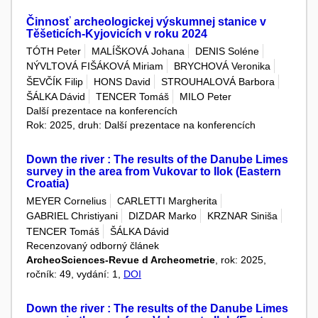
Činnosť archeologickej výskumnej stanice v
Těšeticích-Kyjovicích v roku 2024
TÓTH Peter
MALÍŠKOVÁ Johana
DENIS Soléne
NÝVLTOVÁ FIŠÁKOVÁ Miriam
BRYCHOVÁ Veronika
ŠEVČÍK Filip
HONS David
STROUHALOVÁ Barbora
ŠÁLKA Dávid
TENCER Tomáš
MILO Peter
Další prezentace na konferencích
Rok: 2025, druh: Další prezentace na konferencích
Down the river : The results of the Danube Limes
survey in the area from Vukovar to Ilok (Eastern
Croatia)
MEYER Cornelius
CARLETTI Margherita
GABRIEL Christiyani
DIZDAR Marko
KRZNAR Siniša
TENCER Tomáš
ŠÁLKA Dávid
Recenzovaný odborný článek
ArcheoSciences-Revue d Archeometrie
, rok: 2025,
ročník: 49, vydání: 1,
DOI
Down the river : The results of the Danube Limes