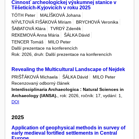
Činnosť archeologickej výskumnej stanice v
Těšeticích-Kyjovicích v roku 2025
TÓTH Peter
MALÍŠKOVÁ Johana
NÝVLTOVÁ FIŠÁKOVÁ Miriam
BRYCHOVÁ Veronika
ŠABATOVÁ Klára
TVRDÝ Zdeněk
REKEMOVÁ Anna Mária
ŠÁLKA Dávid
TENCER Tomáš
MILO Peter
Další prezentace na konferencích
Rok: 2026, druh: Další prezentace na konferencích
Revealing the Multicultural Landscape of Nejdek
PRIŠŤÁKOVÁ Michaela
ŠÁLKA Dávid
MILO Peter
Recenzovaný odborný článek
Interdisciplinaria Archaeologica : Natural Sciences in
Archaeology (IANSA).
, rok: 2026, ročník: 17, vydání: 1,
DOI
2025
Application of geophysical methods in survey of
early medieval fortified settlements in Central
Europe