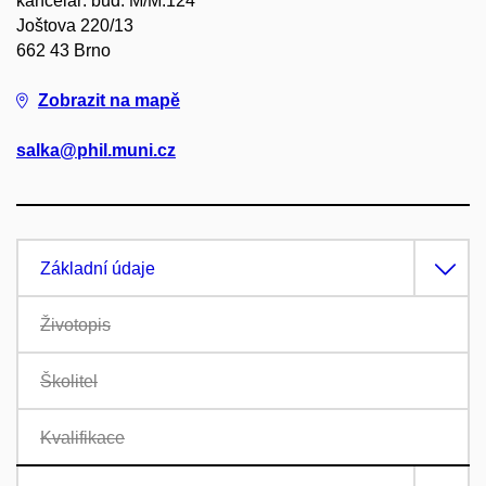
kancelář: bud. M/M.124
Joštova 220/13
662 43 Brno
Zobrazit na mapě
salka@phil.muni.cz
Základní údaje
Životopis
Školitel
Kvalifikace