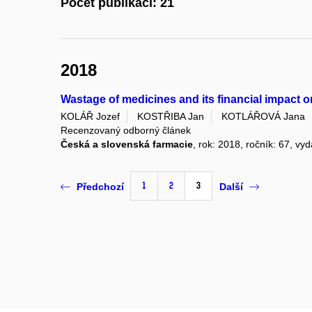
Počet publikací: 21
2018
Wastage of medicines and its financial impact 
KOLÁŘ Jozef
KOSTŘIBA Jan
KOTLÁŘOVÁ Jana
Recenzovaný odborný článek
Česká a slovenská farmacie
, rok: 2018, ročník: 67, vyd
1
2
3
Předchozí
Další