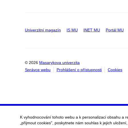
Univerzitní magazín
IS MU
INET MU
Portál MU
© 2026
Masarykova univerzita
Správce webu
Prohlášení o přístupnosti
Cookies
K vyhodnocování tohoto webu a k personalizaci obsahu a r
„přijmout cookies", poskytnete nám souhlas k jejich uložení