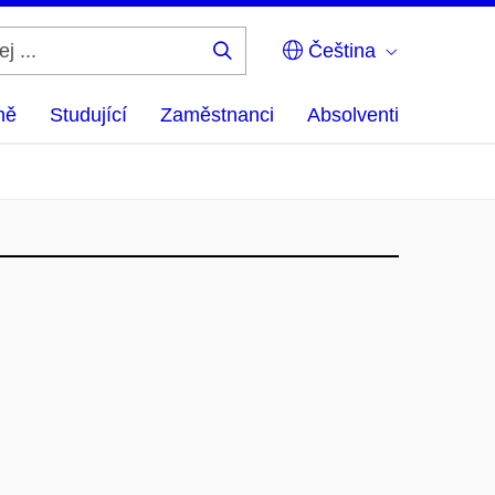
Čeština
Hledej
...
ně
Studující
Zaměstnanci
Absolventi