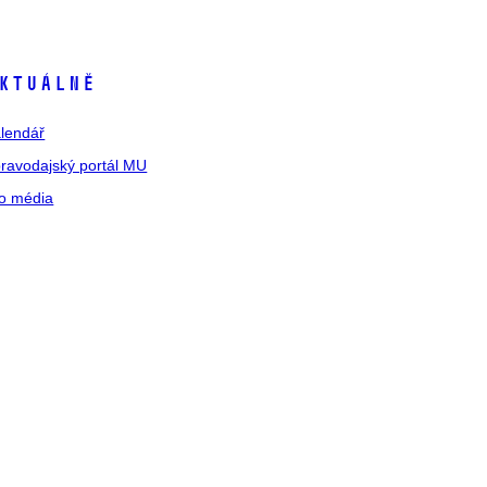
ktuálně
lendář
ravodajský portál MU
o média