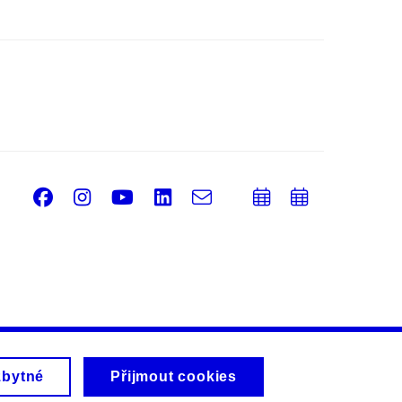
Facebook
Instagram
Youtube
LinkedIn
e-
Přidat
Přidat
Email
mail
do
do
kalendáře
kalendá
zbytné
Přijmout cookies