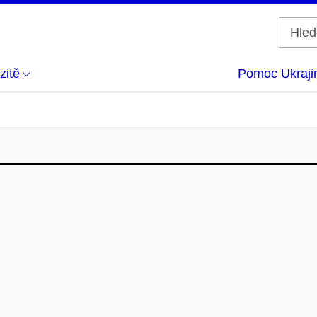
zitě
Pomoc Ukraji