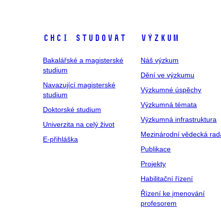
Chci studovat
Výzkum
Bakalářské a magisterské
Náš výzkum
studium
Dění ve výzkumu
Navazující magisterské
Výzkumné úspěchy
studium
Výzkumná témata
Doktorské studium
Výzkumná infrastruktura
Univerzita na celý život
Mezinárodní vědecká rad
E-přihláška
Publikace
Projekty
Habilitační řízení
Řízení ke jmenování
profesorem