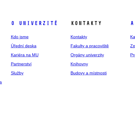
O univerzitě
Kontakty
A
Kdo jsme
Kontakty
Ka
Úřední deska
Fakulty a pracoviště
Zp
Kariéra na MU
Orgány univerzity
Pr
Partnerství
Knihovny
Služby
Budovy a místnosti
a