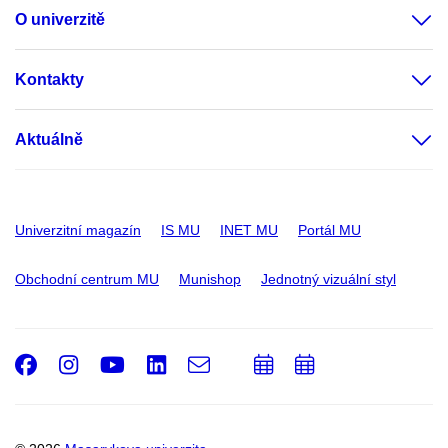
O univerzitě
Kontakty
Aktuálně
Univerzitní magazín
IS MU
INET MU
Portál MU
Obchodní centrum MU
Munishop
Jednotný vizuální styl
Facebook
Instagram
Youtube
LinkedIn
e-
Přidat
Přidat
Email
mail
do
do
kalendáře
kalendáře