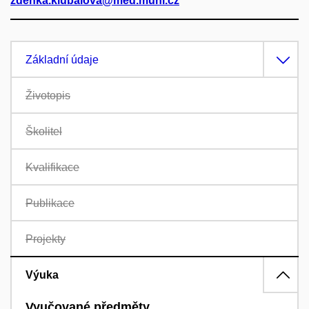
zdenka.klubalova@med.muni.cz
Základní údaje
Životopis
Školitel
Kvalifikace
Publikace
Projekty
Výuka
Vyučované předměty