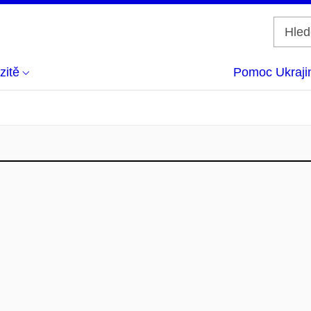
zitě
Pomoc Ukraji