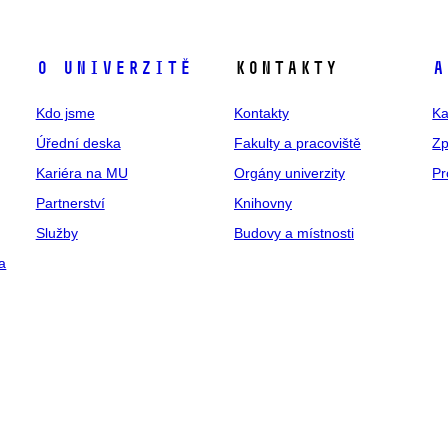
O univerzitě
Kontakty
A
Kdo jsme
Kontakty
Ka
Úřední deska
Fakulty a pracoviště
Zp
Kariéra na MU
Orgány univerzity
Pr
Partnerství
Knihovny
Služby
Budovy a místnosti
a