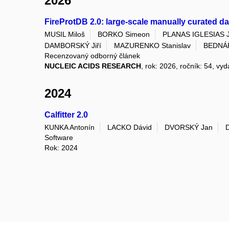
2026
FireProtDB 2.0: large-scale manually curated dat
MUSIL Miloš
BORKO Simeon
PLANAS IGLESIAS 
DAMBORSKÝ Jiří
MAZURENKO Stanislav
BEDNÁŘ
Recenzovaný odborný článek
NUCLEIC ACIDS RESEARCH
, rok: 2026, ročník: 54, vy
2024
Calfitter 2.0
KUNKA Antonín
LACKO Dávid
DVORSKÝ Jan
Software
Rok: 2024