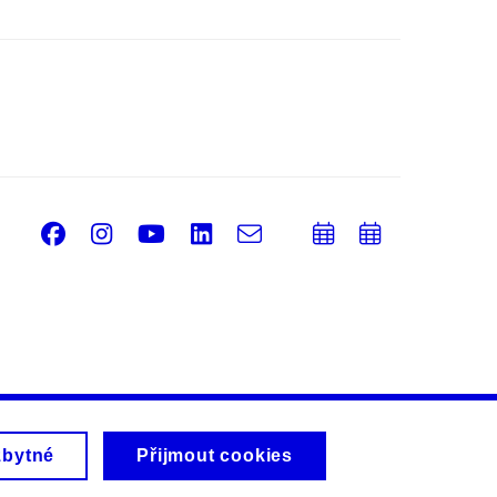
Facebook
Instagram
Youtube
LinkedIn
e-
Přidat
Přidat
Email
mail
do
do
kalendáře
kalendá
zbytné
Přijmout cookies