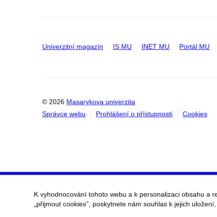
Univerzitní magazín
IS MU
INET MU
Portál MU
© 2026
Masarykova univerzita
Správce webu
Prohlášení o přístupnosti
Cookies
K vyhodnocování tohoto webu a k personalizaci obsahu a r
„přijmout cookies", poskytnete nám souhlas k jejich uložení