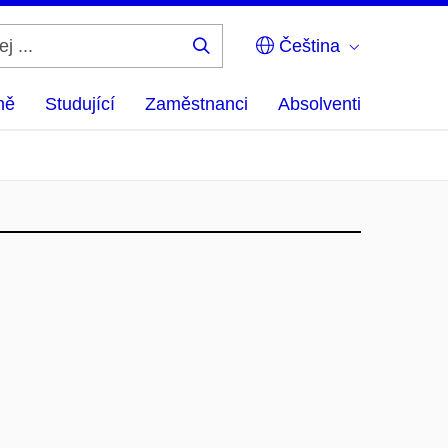
Čeština
Hledej
...
ně
Studující
Zaměstnanci
Absolventi