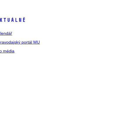
ktuálně
lendář
ravodajský portál MU
o média