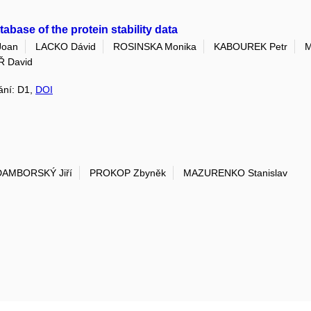
abase of the protein stability data
Joan
LACKO Dávid
ROSINSKA Monika
KABOUREK Petr
M
 David
dání: D1,
DOI
DAMBORSKÝ Jiří
PROKOP Zbyněk
MAZURENKO Stanislav