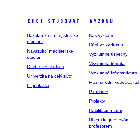
Chci studovat
Výzkum
Bakalářské a magisterské
Náš výzkum
studium
Dění ve výzkumu
Navazující magisterské
Výzkumné úspěchy
studium
Výzkumná témata
Doktorské studium
Výzkumná infrastruktura
Univerzita na celý život
Mezinárodní vědecká rad
E-přihláška
Publikace
Projekty
Habilitační řízení
Řízení ke jmenování
profesorem