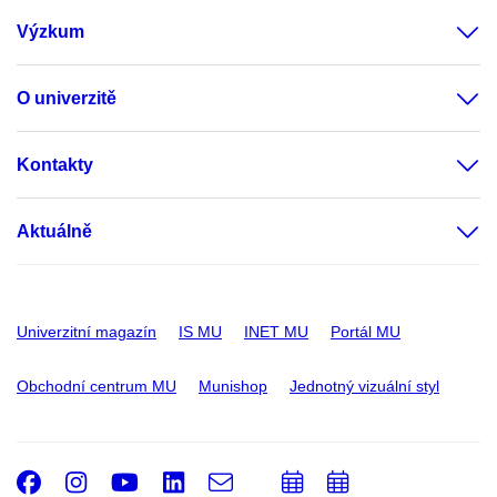
Výzkum
O univerzitě
Kontakty
Aktuálně
Univerzitní magazín
IS MU
INET MU
Portál MU
Obchodní centrum MU
Munishop
Jednotný vizuální styl
Facebook
Instagram
Youtube
LinkedIn
e-
Přidat
Přidat