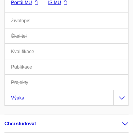
Portál MU
IS MU
Životopis
Školitel
Kvalifikace
Publikace
Projekty
Výuka
Chci studovat